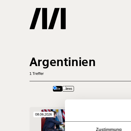
Gemerkte
Argentinien
0
Treffer
1
Treffer
Alle
News
Veränderu
beginnt mit
08.06.2026
Jetzt
Werde
Fördermitglied
und wir können 
Zustimmung