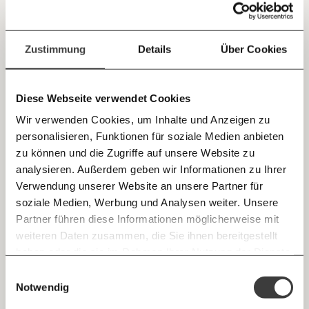
Jetzt
Deine Spende absetzen:
Fragen und Antworten.
Bezahlkarte statt Bargeld für
einfach
Zustimmung
Details
Über Cookies
Asylwerber:innen – ist das reine Schikane?
teilen.
Bisher bekamen Asylwerber:innen per Überweisung oder
Bargeld ihre Sozialleistungen. Mit Bezahlkarten als
Diese Webseite verwendet Cookies
“Sachleistungskarten” soll der angebliche Missbrauch
dieser verhindert werden. Lukas Gahleitner-Gertz von der
Wir verwenden Cookies, um Inhalte und Anzeigen zu
Asylkoordination ordnet das Vorgehen als rechte Show-
Demokratie
Ungleichheit
Politik ein.
personalisieren, Funktionen für soziale Medien anbieten
E-Mail
zu können und die Zugriffe auf unsere Website zu
analysieren. Außerdem geben wir Informationen zu Ihrer
Immer auf dem Laufenden
02.02.2024
Whatsapp
Verwendung unserer Website an unsere Partner für
bleiben mit unseren gratis
soziale Medien, Werbung und Analysen weiter. Unsere
E-Mail-Newslettern!
Partner führen diese Informationen möglicherweise mit
Telegram
weiteren Daten zusammen, die Sie ihnen bereitgestellt
haben oder die sie im Rahmen Ihrer Nutzung der Dienste
Ich werde Fördermitglied* …
gesammelt haben.
Knackig über die
Morgenmoment:
Einwilligungsauswahl
Messenger
wichtigsten Themen informiert bleiben -
Notwendig
monatlich
jährlich
morgens in deinem Posteingang