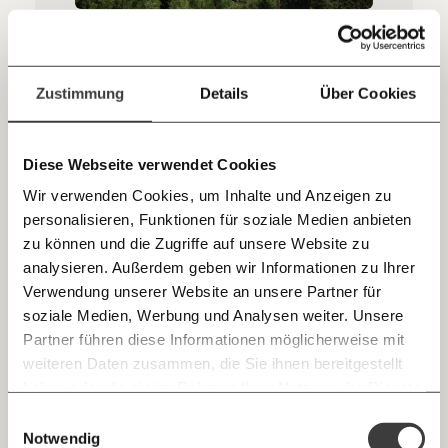
sozialen Fortschritt
Jetzt
Deine Spende absetzen:
Fragen und Antworten.
Wem gehört Österreichs Wald?
einfach
In Europa ist nur in Portugal mehr Wald in Privatbesitz als
Zustimmung
Details
Über Cookies
in Österreich: 82 Prozent der heimischen Waldfläche ist in
teilen.
privater Hand, die Hälfte davon gehört
KleinwaldbesitzerInnen. Eine große Herausforderung wird
es, die dazu zu bringen, ihren Wald klimafit zu machen.
Klimakrise
Diese Webseite verwendet Cookies
Wir verwenden Cookies, um Inhalte und Anzeigen zu
personalisieren, Funktionen für soziale Medien anbieten
E-Mail
15.01.2020
zu können und die Zugriffe auf unsere Website zu
analysieren. Außerdem geben wir Informationen zu Ihrer
Immer auf dem Laufenden
Whatsapp
Verwendung unserer Website an unsere Partner für
bleiben mit unseren gratis
soziale Medien, Werbung und Analysen weiter. Unsere
E-Mail-Newslettern!
Partner führen diese Informationen möglicherweise mit
Telegram
weiteren Daten zusammen, die Sie ihnen bereitgestellt
haben oder die sie im Rahmen Ihrer Nutzung der Dienste
Ich werde Fördermitglied* …
gesammelt haben.
Knackig über die
Morgenmoment:
Einwilligungsauswahl
Messenger
wichtigsten Themen informiert bleiben -
Überlebt unser Wald die Klimakrise? "Wir
Notwendig
monatlich
jährlich