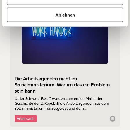
20€
40€
https://www.moment.at/tag/christine-aschbacher
Kopieren
Ablehnen
07.01.2020
60€
100€
150€
€
Ich möchte meine Spende verschenken.
Du erhältst eine E-Mail mit deiner
Geschenkurkunde im PDF-Format, welche Du
ausdrucken oder weiterleiten und verschenken
kannst.
Die Arbeitsagenden nicht im
Sozialministerium: Warum das ein Problem
sein kann
Weiter
Unter Schwarz-Blau I wurden zum ersten Mal in der
Geschichte der 2. Republik die Arbeitsagenden aus dem
1/3
Sozialministerium herausgelöst und dem
Wirtschaftsministerium zugeschlagen. Jetzt werden sie
wieder vom Sozialen getrennt.
Arbeitswelt