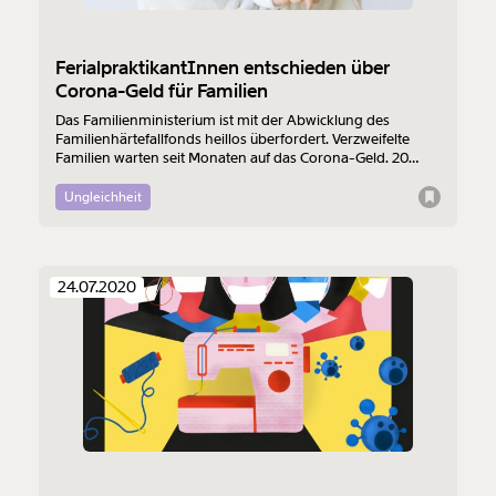
FerialpraktikantInnen entschieden über
Corona-Geld für Familien
Das Familienministerium ist mit der Abwicklung des
Familienhärtefallfonds heillos überfordert. Verzweifelte
Familien warten seit Monaten auf das Corona-Geld. 20
FerialpraktikantInnen haben zumindest im Juli die
Beamten unterstützt. Laut Ausschreibung hatten sie
Ungleichheit
Entscheidungsbefugnis.
24.07.2020
Veränderung
beginnt mit Dir!
Werde
und wir können gemeinsam
Fördermitglied
unsere Wirtschaft so gestalten, dass sie für alle
funktioniert. Unsere Recherchen sind für alle frei im
Netz. Unabhängig und werbefrei. Und das wird auch
so bleiben. Kämpf’ mit uns für den Fortschritt und