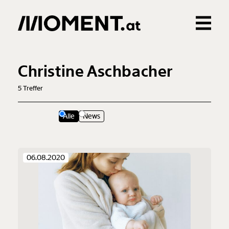
Gemerkte Inhalte
0
Treffer
0
Artikel
Christine Aschbacher
5
Treffer
Alle
News
06.08.2020