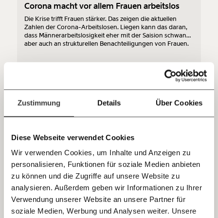
Corona macht vor allem Frauen arbeitslos
unterstütze uns mit Deinem Mitgliedsbeitrag.
Die Krise trifft Frauen stärker. Das zeigen die aktuellen
Zahlen der Corona-Arbeitslosen. Liegen kann das daran,
Du überweist lieber direkt?
dass Männerarbeitslosigkeit eher mit der Saision schwankt,
Hier unsere IBAN: AT34 4300 0498 0007 6017
aber auch an strukturellen Benachteiligungen von Frauen.
Kontoinhaber: Momentum Institut - Verein für
sozialen Fortschritt
Gesundheit
Ungleichheit
Jetzt
Deine Spende absetzen:
Fragen und Antworten.
einfach
Zustimmung
Details
Über Cookies
15.06.2020
teilen.
Diese Webseite verwendet Cookies
Wir verwenden Cookies, um Inhalte und Anzeigen zu
personalisieren, Funktionen für soziale Medien anbieten
E-Mail
zu können und die Zugriffe auf unsere Website zu
analysieren. Außerdem geben wir Informationen zu Ihrer
Immer auf dem Laufenden
Whatsapp
Verwendung unserer Website an unsere Partner für
Versprechen verboten
bleiben mit unseren gratis
soziale Medien, Werbung und Analysen weiter. Unsere