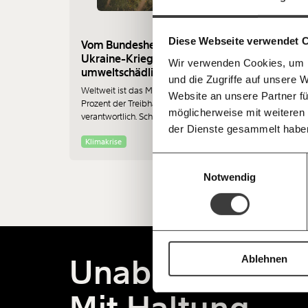
gestalten, dass sie für alle funktioniert.
einfa
im Netz. Unabhängig und werbefrei. Un
Kämpf’ mit uns für den Fortschritt und 
teilen
Diese Webseite verwendet 
Mitgliedsbeitrag.
Vom Bundesheer bis zum
Ukraine-Krieg: Wie
Wir verwenden Cookies, um I
Du überweist lieber direkt?
umweltschädlich ist das
und die Zugriffe auf unsere 
Hier unsere IBAN: AT34 4300 0498 0
Militär?
Weltweit ist das Militär für rund fünf
Kontoinhaber: Momentum Institut - Verein
Website an unsere Partner fü
Prozent der Treibhausgas-Emissionen
möglicherweise mit weiteren
verantwortlich. Schätzungsweise. Denn
Deine Spende absetzen:
Fragen und 
der Dienste gesammelt habe
genau sagen kann das niemand. In
den meisten Bilanzen tauchen
Klimakrise
Heeresemissionen gar nicht auf.
Einwilligungsauswahl
Notwendig
Unabhängig.
Ablehnen