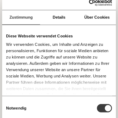
Jetzt
Deine Spende absetzen:
Fragen und Antworten.
einfach
Sprunghafte Entscheidung
Zustimmung
Details
Über Cookies
Hebel der Macht: Der Premierminister ist immer noch im
teilen.
Urlaub. Das schützt seine Untergebenen nicht vor seinen
sprunghaften Entscheidungen.
Diese Webseite verwendet Cookies
Demokratie
Wir verwenden Cookies, um Inhalte und Anzeigen zu
personalisieren, Funktionen für soziale Medien anbieten
E-Mail
zu können und die Zugriffe auf unsere Website zu
14.08.2020
analysieren. Außerdem geben wir Informationen zu Ihrer
Immer auf dem Laufenden
Whatsapp
Verwendung unserer Website an unsere Partner für
bleiben mit unseren gratis
soziale Medien, Werbung und Analysen weiter. Unsere
E-Mail-Newslettern!
Partner führen diese Informationen möglicherweise mit
Telegram
weiteren Daten zusammen, die Sie ihnen bereitgestellt
haben oder die sie im Rahmen Ihrer Nutzung der Dienste
Ich werde Fördermitglied* …
gesammelt haben.
Knackig über die
Morgenmoment:
Einwilligungsauswahl
Messenger
wichtigsten Themen informiert bleiben -
Notwendig
monatlich
jährlich
morgens in deinem Posteingang
Heiße Luft sucht Anschluss