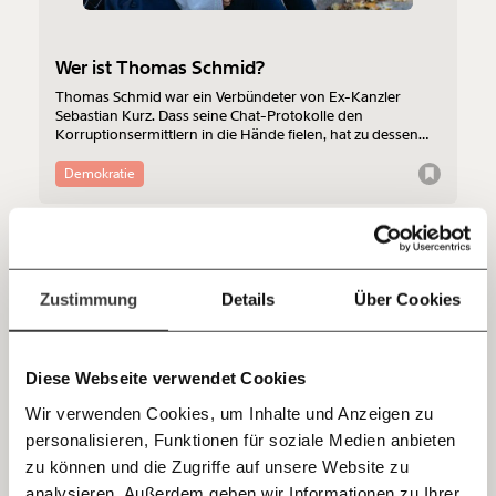
funktioniert. Unsere Recherchen sind für alle frei im
Netz. Unabhängig und werbefrei. Und das wird auch
Wer ist Thomas Schmid?
so bleiben. Kämpf’ mit uns für den Fortschritt und
unterstütze uns mit Deinem Mitgliedsbeitrag.
Thomas Schmid war ein Verbündeter von Ex-Kanzler
Sebastian Kurz. Dass seine Chat-Protokolle den
Korruptionsermittlern in die Hände fielen, hat zu dessen
Du überweist lieber direkt?
Rücktritt geführt. Wer ist Thomas Schmid?
Hier unsere IBAN: AT34 4300 0498 0007 6017
Demokratie
Kontoinhaber: Momentum Institut - Verein für
sozialen Fortschritt
Jetzt
Deine Spende absetzen:
Fragen und Antworten.
27.01.2022
einfach
Zustimmung
Details
Über Cookies
teilen.
Diese Webseite verwendet Cookies
Wir verwenden Cookies, um Inhalte und Anzeigen zu
personalisieren, Funktionen für soziale Medien anbieten
E-Mail
zu können und die Zugriffe auf unsere Website zu
Kurz, Delfine und VW-Käfer in der "Presse":
analysieren. Außerdem geben wir Informationen zu Ihrer