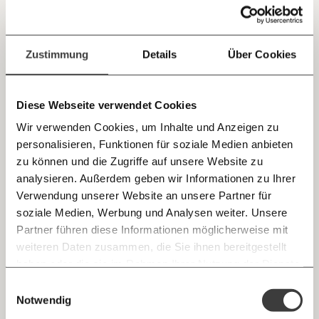
Jetzt
Deine Spende absetzen:
Fragen und Antworten.
#Oaschloch
einfach
Zustimmung
Details
Über Cookies
Dein Morgenmoment ist da!
teilen.
Demokratie
Diese Webseite verwendet Cookies
Wir verwenden Cookies, um Inhalte und Anzeigen zu
personalisieren, Funktionen für soziale Medien anbieten
24.07.2020
E-Mail
zu können und die Zugriffe auf unsere Website zu
analysieren. Außerdem geben wir Informationen zu Ihrer
Immer auf dem Laufenden
Whatsapp
Verwendung unserer Website an unsere Partner für
bleiben mit unseren gratis
soziale Medien, Werbung und Analysen weiter. Unsere
E-Mail-Newslettern!
Partner führen diese Informationen möglicherweise mit
Telegram
weiteren Daten zusammen, die Sie ihnen bereitgestellt
haben oder die sie im Rahmen Ihrer Nutzung der Dienste
Ich werde Fördermitglied* …
gesammelt haben.
Knackig über die
Morgenmoment:
Einwilligungsauswahl
Messenger
"Eine Tochter zu haben, macht einen Mann
wichtigsten Themen informiert bleiben -
Notwendig
noch nicht anständig"
monatlich
jährlich
morgens in deinem Posteingang