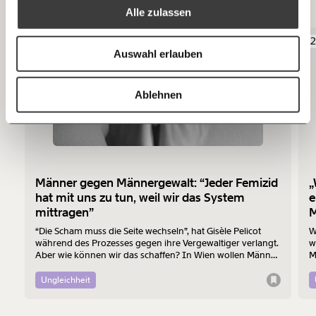
Das könnte dir auch gefallen
Alle zulassen
Anmelden
Bluesky
Ich spende einmalig
06.08.2026
2
Auswahl erlauben
20€
40€
https://www.moment.at/story/eine-tochter-zu-haben-macht-einen-mann-noch-nicht-anstaendig/
Kopieren
Ablehnen
60€
100€
150€
€
Männer gegen Männergewalt: “Jeder Femizid
„
Ich möchte meine Spende verschenken.
hat mit uns zu tun, weil wir das System
e
Du erhältst eine E-Mail mit deiner
mittragen”
M
Geschenkurkunde im PDF-Format, welche Du
ausdrucken oder weiterleiten und verschenken
“Die Scham muss die Seite wechseln”, hat Gisèle Pelicot
W
kannst.
während des Prozesses gegen ihre Vergewaltiger verlangt.
w
Aber wie können wir das schaffen? In Wien wollen Männer
M
am 7. August mit einem “Walk of Shame” gegen
B
Männergewalt den ersten Schritt machen.
d
Ungleichheit
Weiter