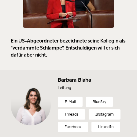
Ein US-Abgeordneter bezeichnete seine Kollegin als
"verdammte Schlampe". Entschuldigen will er sich
dafür aber nicht.
Barbara Blaha
Leitung
E-Mail
BlueSky
Veränderung
Threads
Instagram
beginnt mit Dir!
Facebook
LinkedIn
Werde
und wir können gemeinsam
Fördermitglied