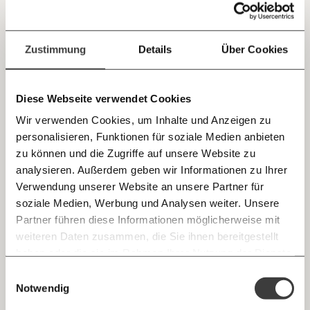
Jetzt
Deine Spende absetzen:
Fragen und Antworten.
Wieso gibt es so wenig
einfach
Zustimmung
Details
Über Cookies
Nachmittagsbetreuung an Österreichs
teilen.
Schulen?
Wie soll die Betreuung nach der Schule für Kinder
Diese Webseite verwendet Cookies
funktionieren, wenn die Eltern arbeiten müssen? Vielen
Kindern bleibt nichts anderes übrig, als nach Hause zu
Wir verwenden Cookies, um Inhalte und Anzeigen zu
gehen. Und vielen Eltern bleibt deshalb nichts anders
personalisieren, Funktionen für soziale Medien anbieten
übrig, als dann auch nach Hause zu kommen oder ihr Kind
Ungleichheit
Fortschritt
E-Mail
allein zu lassen. Denn Österreich spart beim Angebot an
zu können und die Zugriffe auf unsere Website zu
Nachmittagsbetreuung und Ganztagsschule.
analysieren. Außerdem geben wir Informationen zu Ihrer
Immer auf dem Laufenden
Whatsapp
Verwendung unserer Website an unsere Partner für
07.01.2020
bleiben mit unseren gratis
soziale Medien, Werbung und Analysen weiter. Unsere
E-Mail-Newslettern!
Partner führen diese Informationen möglicherweise mit
Telegram
weiteren Daten zusammen, die Sie ihnen bereitgestellt
haben oder die sie im Rahmen Ihrer Nutzung der Dienste
Ich werde Fördermitglied* …
gesammelt haben.
Knackig über die
Morgenmoment:
Einwilligungsauswahl
Messenger
wichtigsten Themen informiert bleiben -
Notwendig
monatlich
jährlich
morgens in deinem Posteingang