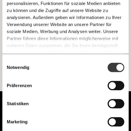
personalisieren, Funktionen für soziale Medien anbieten
E-Mail
zu können und die Zugriffe auf unsere Website zu
Zurück in die Zukunft
analysieren. Außerdem geben wir Informationen zu Ihrer
Immer auf dem Laufenden
Whatsapp
Verwendung unserer Website an unsere Partner für
Dein Morgenmoment ist da! Dein täglicher Newsletter mit
bleiben mit unseren gratis
Haltung.
soziale Medien, Werbung und Analysen weiter. Unsere
E-Mail-Newslettern!
Partner führen diese Informationen möglicherweise mit
Ungleichheit
Telegram
weiteren Daten zusammen, die Sie ihnen bereitgestellt
haben oder die sie im Rahmen Ihrer Nutzung der Dienste
gesammelt haben.
Knackig über die
Morgenmoment:
Einwilligungsauswahl
Messenger
wichtigsten Themen informiert bleiben -
Notwendig
morgens in deinem Posteingang
Facebook
Die guten Nachrichten der
Die Gute Woche:
Präferenzen
Ich werde Fördermitglied* …
Welt nicht aus den Augen verlieren - immer
zum Wochenende
Mastodon
Unabhängig.
Statistiken
monatlich
jährlich
Mit Haltung.
Threads
Marketing
… mit einem Beitrag von* …