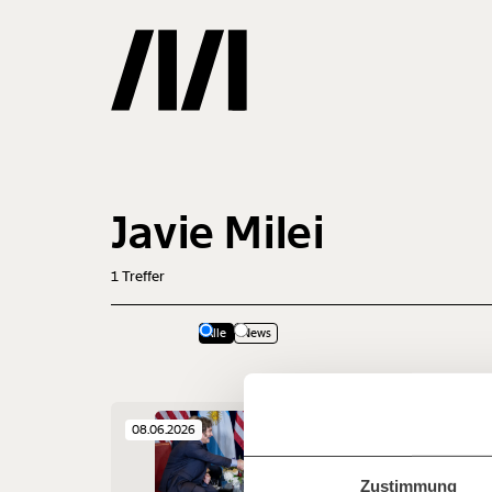
Gemerkte
Javie Milei
0
Treffer
1
Treffer
Alle
News
Veränderu
beginnt mit
08.06.2026
Jetzt
Werde
Fördermitglied
und wir können 
Zustimmung