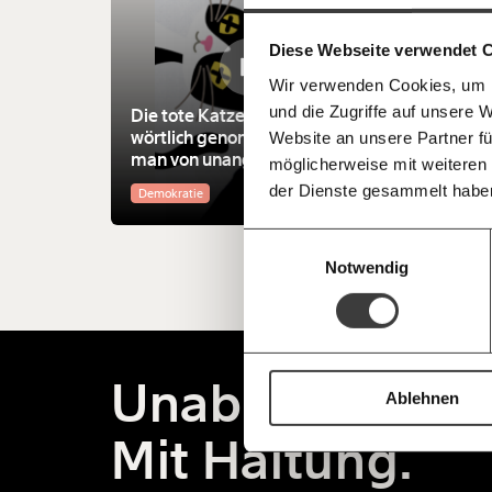
einfa
im Netz. Unabhängig und werbefrei. Un
Kämpf’ mit uns für den Fortschritt und 
teilen
Diese Webseite verwendet 
Mitgliedsbeitrag.
Wir verwenden Cookies, um I
Du überweist lieber direkt?
und die Zugriffe auf unsere 
Hier unsere IBAN: AT34 4300 0498 0
Die tote Katzen-Strategie zu
Kontoinhaber: Momentum Institut - Verein
wörtlich genommen: Wie
Website an unsere Partner fü
man von unangenehmen
möglicherweise mit weiteren
Deine Spende absetzen:
Fragen und 
Themen ablenkt
der Dienste gesammelt habe
Demokratie
Einwilligungsauswahl
Notwendig
Unabhängig.
Ablehnen
Mit Haltung.