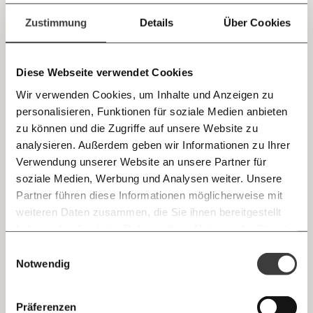
Jetzt
Positive Kipppunkte gegen die Klimakrise:
einfach
Welche Maßnahmen Fossile aus der Balance
Zustimmung
Details
Über Cookies
bringen
teilen.
Ist ein Klima-Kipppunkt erreicht, löst er unumkehrbar
weitere Dinge aus, die das Klima auf unserem Planeten für
Diese Webseite verwendet Cookies
den Menschen schwieriger machen. Es könnte aber auch
positive Kipppunkte geben, sagt eine neue Studie. Und sie
Wir verwenden Cookies, um Inhalte und Anzeigen zu
sind überraschend billig.
Klimakrise
personalisieren, Funktionen für soziale Medien anbieten
E-Mail
zu können und die Zugriffe auf unsere Website zu
analysieren. Außerdem geben wir Informationen zu Ihrer
Immer auf dem Laufenden
Whatsapp
20.07.2022
Verwendung unserer Website an unsere Partner für
bleiben mit unseren gratis
soziale Medien, Werbung und Analysen weiter. Unsere
E-Mail-Newslettern!
Partner führen diese Informationen möglicherweise mit
Telegram
weiteren Daten zusammen, die Sie ihnen bereitgestellt
haben oder die sie im Rahmen Ihrer Nutzung der Dienste
Ich werde Fördermitglied* …
gesammelt haben.
Knackig über die
Morgenmoment:
Einwilligungsauswahl
Messenger
wichtigsten Themen informiert bleiben -
Notwendig
monatlich
jährlich
morgens in deinem Posteingang
Facebook
Klimakrise: So heiß könnte es in deinem
Die guten Nachrichten der
Die Gute Woche:
Präferenzen