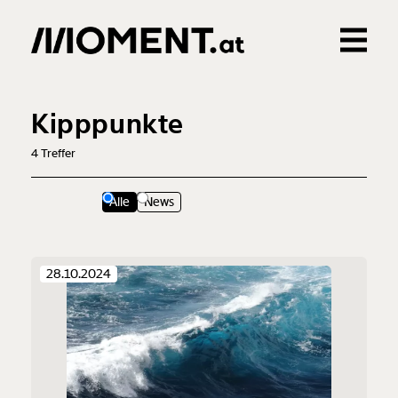
Gemerkte Inhalte
0
Treffer
0
Artikel
Kipppunkte
4
Treffer
Alle
News
28.10.2024