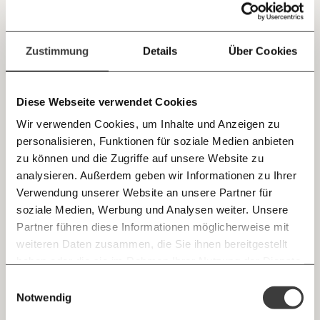
Jetzt
Deine Spende absetzen:
Fragen und Antworten.
Heizungstausch und thermische Sanierung:
einfach
Zustimmung
Details
Über Cookies
Bis zu 94 Prozent Förderung
teilen.
Die Regierung hat die Förderungen für Heizungstausch und
thermische Sanierung erhöht. Sie sind so hoch wie noch
Diese Webseite verwendet Cookies
nie, sagt Johannes Wahlmüller von Global 2000. Die
Umweltschutzorganisation hat analysiert, wie viel Geld es
Wir verwenden Cookies, um Inhalte und Anzeigen zu
durch die unterschiedlichen Förderungen auf Bundes- und
Klimakrise
Fortschritt
Länderebene gibt und empfiehlt: “Jetzt zugreifen.”
personalisieren, Funktionen für soziale Medien anbieten
E-Mail
zu können und die Zugriffe auf unsere Website zu
analysieren. Außerdem geben wir Informationen zu Ihrer
Immer auf dem Laufenden
19.12.2022
Whatsapp
Verwendung unserer Website an unsere Partner für
bleiben mit unseren gratis
soziale Medien, Werbung und Analysen weiter. Unsere
E-Mail-Newslettern!
Partner führen diese Informationen möglicherweise mit
Telegram
weiteren Daten zusammen, die Sie ihnen bereitgestellt
haben oder die sie im Rahmen Ihrer Nutzung der Dienste
Ich werde Fördermitglied* …
gesammelt haben.
Knackig über die
Morgenmoment:
Einwilligungsauswahl
Messenger
wichtigsten Themen informiert bleiben -
Notwendig
monatlich
jährlich
morgens in deinem Posteingang