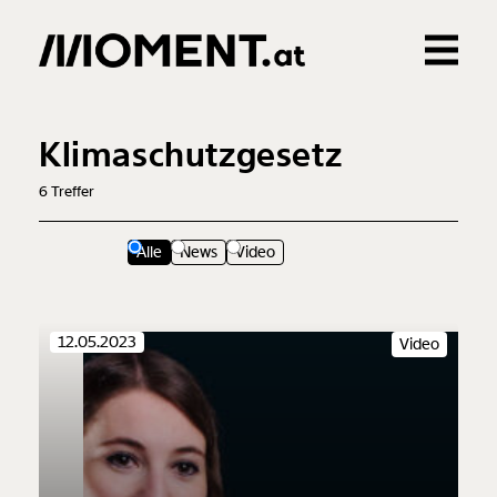
Gemerkte Inhalte
0
Treffer
0
Artikel
Klimaschutzgesetz
6
Treffer
Alle
News
Video
12.05.2023
Video