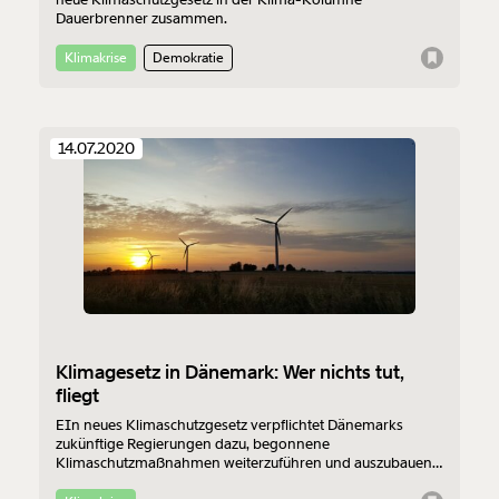
Dauerbrenner zusammen.
Geschenkurkunde im PDF-Format, welche Du
ausdrucken oder weiterleiten und verschenken
Klimakrise
Demokratie
kannst.
14.07.2020
Weiter
1/3
Klimagesetz in Dänemark: Wer nichts tut,
fliegt
EIn neues Klimaschutzgesetz verpflichtet Dänemarks
zukünftige Regierungen dazu, begonnene
Klimaschutzmaßnahmen weiterzuführen und auszubauen.
Werden Ziele nicht erreicht, könnte das Parlament die