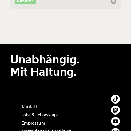
Regierung stürzen.
Klimakrise
Unabhängig.
Mit Haltung.
Kontakt
Jobs & Fellowships
Impressum