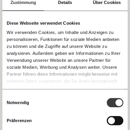
einfach
Zustimmung
Details
Über Cookies
Klimagipfel mit Arnold Schwarzenegger -
teilen.
aber Österreich hat nicht einmal ein
Klimaschutzgesetz
Diese Webseite verwendet Cookies
Dauerbrenner: Mit Katharina Rogenhofer gegen die
Wir verwenden Cookies, um Inhalte und Anzeigen zu
Klimakrise
personalisieren, Funktionen für soziale Medien anbieten
Tornados, Hitzetote und auftauender Permafrost. Die
E-Mail
Klimakrise tobt. Und Österreich? Hat seit Ende 2020 nicht
zu können und die Zugriffe auf unsere Website zu
einmal mehr ein gültiges Klimagesetz. Katharina
Klimakrise
analysieren. Außerdem geben wir Informationen zu Ihrer
Rogenhofer vom Klimavolksbegehren sagt in der
Immer auf dem Laufenden
Klimakolumne Dauerbrenner: wie müssen jetzt Druck
Whatsapp
Verwendung unserer Website an unsere Partner für
machen.
bleiben mit unseren gratis
soziale Medien, Werbung und Analysen weiter. Unsere
E-Mail-Newslettern!
14.05.2021
Partner führen diese Informationen möglicherweise mit
Telegram
weiteren Daten zusammen, die Sie ihnen bereitgestellt
haben oder die sie im Rahmen Ihrer Nutzung der Dienste
Ich werde Fördermitglied* …
gesammelt haben.
Knackig über die
Morgenmoment:
Einwilligungsauswahl
Messenger
wichtigsten Themen informiert bleiben -
Notwendig
monatlich
jährlich
morgens in deinem Posteingang
Facebook
Die guten Nachrichten der
Die Gute Woche:
Präferenzen
Welt nicht aus den Augen verlieren - immer
… mit einem Beitrag von* …