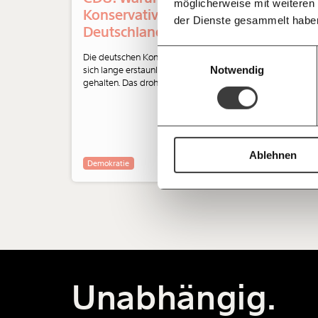
möglicherweise mit weiteren
Deine Spende absetzen:
Fragen und 
Konservative in
der Dienste gesammelt habe
Klas
Deutschland nicht
Flei
kippen dürfen
Einwilligungsauswahl
Klass
Die deutschen Konservativen haben
Notwendig
sich lange erstaunlich demokratisch
behau
gehalten. Das droht nun zu kippen.
"Flei
Eine Radikalisierung der CDU wirkt
damit
aber weit über Deutschland hinaus.
Bezie
Was dahinter steckt und warum die
Arbei
deutschen Wähler:innen es hoffentlich
verhindern, analysiert Natascha Strobl.
Ablehnen
Arbei
Demokratie
Unabhängig.