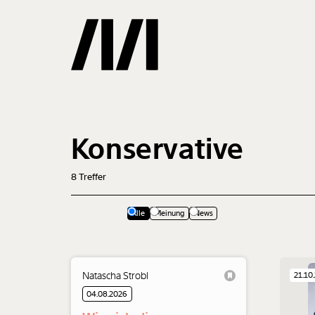
Gemerkte
Konservative
0
Treffer
8
Treffer
Alle
Meinung
News
Natascha Strobl
21.10
04.08.2026