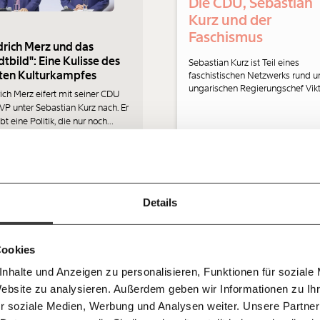
Die CDU, Sebastian
Kurz und der
Faschismus
drich Merz und das
dtbild": Eine Kulisse des
Sebastian Kurz ist Teil eines
ten Kulturkampfes
faschistischen Netzwerks rund 
ungarischen Regierungschef Vik
rich Merz eifert mit seiner CDU
Immer au
Orbán. Zu diesem gehört auch d
VP unter Sebastian Kurz nach. Er
ng
deutsche CDU-Abgeordnete Sas
bt eine Politik, die nur noch
dem
Ludwig. Aber während Ludwig d
rkampf betreibt. Das ist der Weg
Ich werde Fördermitglied* 
Gegenwind aus ihrer eigenen Pa
Laufende
 Dir!
e politische Bedeutungslosigkeit
bekommt, bleibt es in Österreich
rößtmöglichem Schaden. Ein
erstaunlich still. Natascha Strobl
bleiben m
Demokratie
monatlich
ntar von Natascha Strobl.
kommentiert.
kratie
Ungleichheit
Kapitalismus
unseren g
gemeinsam unsere Wirtschaft so
Details
E-Mail-
… mit einem Beitrag von* …
 Unsere Recherchen sind für alle frei
E-Mail
Whatsapp
ch
d das wird auch so bleiben.
Newslette
unterstütze uns mit Deinem
10€
.
Cookies
Telegram
Messenge
.2022
21.09.2022
nhalte und Anzeigen zu personalisieren, Funktionen für soziale
50€
Morgenmo
Website zu analysieren. Außerdem geben wir Informationen zu I
Facebook
Mastodon
007 6017
Knackig übe
 für sozialen Fortschritt
r soziale Medien, Werbung und Analysen weiter. Unsere Partner
wichtigste