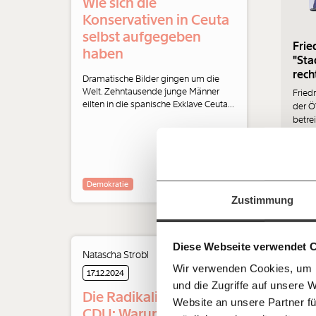
Wie sich die
Konservativen in Ceuta
selbst aufgegeben
Frie
haben
"Sta
rech
Dramatische Bilder gingen um die
Welt. Zehntausende junge Männer
Fried
eilten in die spanische Exklave Ceuta
der Ö
Veränderu
in Nordafrika. Ein feuchter Traum für
betrei
Faschist:innen in- und außerhalb der
Kultu
Parlamente. Und auch die
beginnt mit
in di
Konservativen haben ihre Seite
bei g
gewählt.
Komme
Jetzt
Demo
Demokratie
Werde
Fördermitglied
und wir können 
Zustimmung
gestalten, dass sie für alle funktioniert.
einfa
im Netz. Unabhängig und werbefrei. Un
Kämpf’ mit uns für den Fortschritt und 
teilen
Diese Webseite verwendet 
Mitgliedsbeitrag.
Natascha Strobl
09.12
Wir verwenden Cookies, um I
Du überweist lieber direkt?
17.12.2024
und die Zugriffe auf unsere 
Hier unsere IBAN: AT34 4300 0498 0
Die Radikalisierung der
Kontoinhaber: Momentum Institut - Verein
Website an unsere Partner fü
CDU: Warum