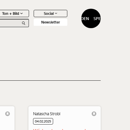
Ton + Bild
Social
SPENDEN
SPENDEN
Newsletter
0
Artikel
Natascha Strobl
04.02.2025