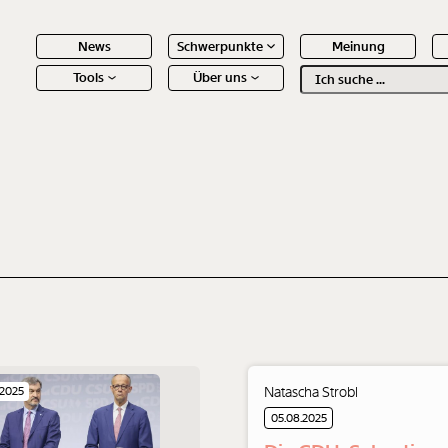
News
Schwerpunkte
Meinung
Tools
Über uns
Text
second
 Inhalte
Natascha Strobl
.2025
05.08.2025