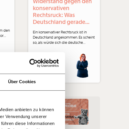
Widerstand gegen den
konservativen
Rechtsruck: Was
Deutschland gerade
richtig macht
um den
Ein konservativer Rechtsruck ist in
tor
Deutschland angekommen. Es scheint
f
ie
so, als würde sich die deutsche
kia
Öffentlichkeit dem radikalisierten
afür
Konservatismus aber nicht einfach so
…
rtei
n
ergeben, wie es andere Länder getan
haben. Natascha Strobl analysiert.
it
jährlich
Demokratie
ratis
Über Cookies
rn!
20€
30€
r
26.05.2021
 Medien anbieten zu können
100€
€
ment:
hrer Verwendung unserer
r die
 führen diese Informationen
n Themen