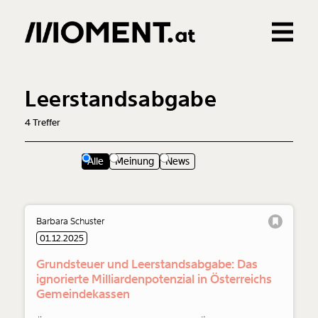
Gemerkte Inhalte
0
Treffer
0
Artikel
Leerstandsabgabe
4
Treffer
Alle
Meinung
News
Barbara Schuster
01.12.2025
Grundsteuer und Leerstandsabgabe: Das
ignorierte Milliardenpotenzial in Österreichs
Gemeindekassen