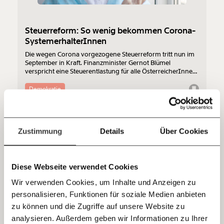
funktioniert. Unsere Recherchen sind für alle frei im
Netz. Unabhängig und werbefrei. Und das wird auch
so bleiben. Kämpf’ mit uns für den Fortschritt und
Steuerreform: So wenig bekommen Corona-
unterstütze uns mit Deinem Mitgliedsbeitrag.
SystemerhalterInnen
Die wegen Corona vorgezogene Steuerreform tritt nun im
Du überweist lieber direkt?
September in Kraft. Finanzminister Gernot Blümel
Hier unsere IBAN: AT34 4300 0498 0007 6017
verspricht eine Steuerentlastung für alle ÖsterreicherInnen
Kontoinhaber: Momentum Institut - Verein für
in der Höhe von 1,6 Milliarden Euro. Doch ausgerechnet
Besserverdiener profitieren am meisten. Corona-
sozialen Fortschritt
Demokratie
SystemerhalterInnen bekommen nur wenig - und bei
weitem nicht so viel wie sie durch den anfangs
Jetzt
Deine Spende absetzen:
Fragen und Antworten.
versprochenen Corona-Tausender kriegen sollten. Wir
haben uns die Steuerentlastung für die einzelnen
einfach
27.03.2020
Berufsgruppen ausgerechnet.
Zustimmung
Details
Über Cookies
teilen.
Diese Webseite verwendet Cookies
Wir verwenden Cookies, um Inhalte und Anzeigen zu
personalisieren, Funktionen für soziale Medien anbieten
E-Mail
zu können und die Zugriffe auf unsere Website zu
analysieren. Außerdem geben wir Informationen zu Ihrer