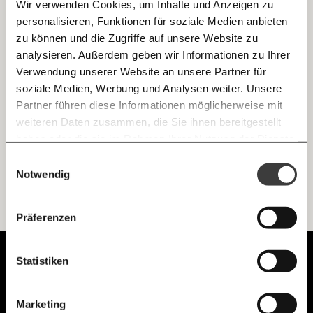
Wir verwenden Cookies, um Inhalte und Anzeigen zu
personalisieren, Funktionen für soziale Medien anbieten
E-Mail
zu können und die Zugriffe auf unsere Website zu
AUA-Rettung: Wieso Österreich schwach
analysieren. Außerdem geben wir Informationen zu Ihrer
verhandelt hat
Immer auf dem Laufenden
Whatsapp
Verwendung unserer Website an unsere Partner für
Die Chance, aus Fehlern der Banken-Rettung nach der
bleiben mit unseren gratis
Finanzkrise 2008 zu lernen, hat die Regierung wohl
soziale Medien, Werbung und Analysen weiter. Unsere
vergeben.
E-Mail-Newslettern!
Partner führen diese Informationen möglicherweise mit
Telegram
weiteren Daten zusammen, die Sie ihnen bereitgestellt
Demokratie
Klimakrise
haben oder die sie im Rahmen Ihrer Nutzung der Dienste
gesammelt haben.
Knackig über die
Morgenmoment:
Einwilligungsauswahl
Messenger
wichtigsten Themen informiert bleiben -
Notwendig
morgens in deinem Posteingang
Facebook
Ich werde Fördermitglied* …
Die guten Nachrichten der
Die Gute Woche:
Präferenzen
Welt nicht aus den Augen verlieren - immer
zum Wochenende
monatlich
jährlich
Mastodon
Unabhängig.
Statistiken
Mit Haltung.
Threads
… mit einem Beitrag von* …
Marketing