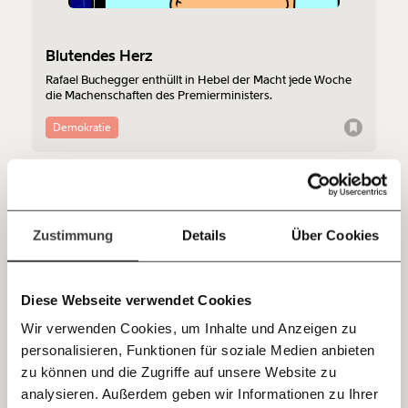
funktioniert. Unsere Recherchen sind für alle frei im
Netz. Unabhängig und werbefrei. Und das wird auch
so bleiben. Kämpf’ mit uns für den Fortschritt und
Blutendes Herz
unterstütze uns mit Deinem Mitgliedsbeitrag.
Rafael Buchegger enthüllt in Hebel der Macht jede Woche
die Machenschaften des Premierministers.
Du überweist lieber direkt?
Hier unsere IBAN: AT34 4300 0498 0007 6017
Demokratie
Kontoinhaber: Momentum Institut - Verein für
sozialen Fortschritt
Jetzt
Deine Spende absetzen:
Fragen und Antworten.
03.02.2020
einfach
Zustimmung
Details
Über Cookies
teilen.
Diese Webseite verwendet Cookies
Wir verwenden Cookies, um Inhalte und Anzeigen zu
personalisieren, Funktionen für soziale Medien anbieten
E-Mail
zu können und die Zugriffe auf unsere Website zu
Private Pensionen bringen manchen
analysieren. Außerdem geben wir Informationen zu Ihrer
Millionen (dir nicht)