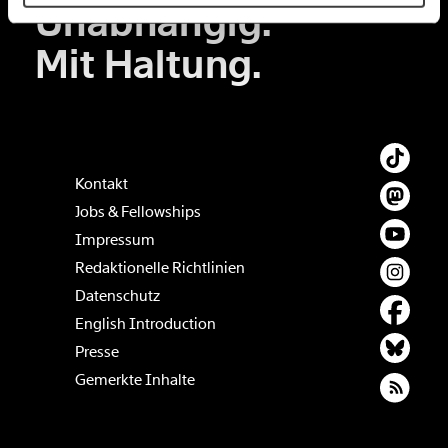
60€
100€
Unabhängig.
Mit Haltung.
150€
€
Ich möchte meine Spende verschenken.
Du erhältst eine E-Mail mit deiner
Geschenkurkunde im PDF-Format, welche Du
ausdrucken oder weiterleiten und verschenken
Kontakt
kannst.
Jobs & Fellowships
Impressum
Redaktionelle Richtlinien
Weiter
Datenschutz
1/3
English Introduction
Presse
Gemerkte Inhalte