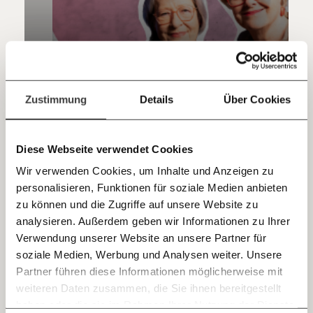
Hier unsere IBAN: AT34 4300 0498 0007 6017
Kontoinhaber: Momentum Institut - Verein für
sozialen Fortschritt
Jetzt
Deine Spende absetzen:
Fragen und Antworten.
einfach
Zustimmung
Details
Über Cookies
Der Video-Podcast mit den Omas gegen
teilen.
Rechts: "Wenn man nichts zum Essen hat, ist
einem die Demokratie wurscht"
Diese Webseite verwendet Cookies
Wir verwenden Cookies, um Inhalte und Anzeigen zu
Demokratie
personalisieren, Funktionen für soziale Medien anbieten
E-Mail
zu können und die Zugriffe auf unsere Website zu
analysieren. Außerdem geben wir Informationen zu Ihrer
Immer auf dem Laufenden
27.03.2024
Video
Whatsapp
Verwendung unserer Website an unsere Partner für
bleiben mit unseren gratis
soziale Medien, Werbung und Analysen weiter. Unsere
E-Mail-Newslettern!
Partner führen diese Informationen möglicherweise mit
Telegram
weiteren Daten zusammen, die Sie ihnen bereitgestellt
haben oder die sie im Rahmen Ihrer Nutzung der Dienste
Ich werde Fördermitglied* …