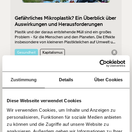
funktioniert. Unsere Recherchen sind für alle frei im
Netz. Unabhängig und werbefrei. Und das wird auch
Gefährliches Mikroplastik? Ein Überblick über
so bleiben. Kämpf’ mit uns für den Fortschritt und
Auswirkungen und Herausforderungen
unterstütze uns mit Deinem Mitgliedsbeitrag.
Plastik und der daraus entstehende Müll sind ein großes
Du überweist lieber direkt?
Problem - für die Menschen und den Planeten. Die Effekte
insbesondere von kleineren Plastikteilchen auf Umwelt und
Hier unsere IBAN: AT34 4300 0498 0007 6017
Gesundheit wurden lange Zeit unterschätzt. Durch
Kontoinhaber: Momentum Institut - Verein für
Verschlucken, Einatmen und Hautkontakt gelangen diese
Gesundheit
Kapitalismus
sozialen Fortschritt
in den menschlichen Körper. Nun zeigen immer mehr
Studien das tatsächliche Ausmaß der gesundheitlichen
Auswirkungen von Mikroplastik. Wir haben den Überblick.
Jetzt
Deine Spende absetzen:
Fragen und Antworten.
27.02.2023
einfach
Zustimmung
Details
Über Cookies
teilen.
Diese Webseite verwendet Cookies
Wir verwenden Cookies, um Inhalte und Anzeigen zu
personalisieren, Funktionen für soziale Medien anbieten
E-Mail
zu können und die Zugriffe auf unsere Website zu
analysieren. Außerdem geben wir Informationen zu Ihrer