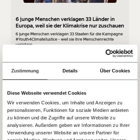
so bleiben. Kämpf’ mit uns für den Fortschritt und
unterstütze uns mit Deinem Mitgliedsbeitrag.
6 junge Menschen verklagen 33 Länder in
Du überweist lieber direkt?
Europa, weil sie der Klimakrise nur zuschauen
Hier unsere IBAN: AT34 4300 0498 0007 6017
6 junge Menschen verklagen 33 Staaten für die Kampagne
Kontoinhaber: Momentum Institut - Verein für
#Youth4ClimateJustice - weil sie ihre Menschenrechte
sozialen Fortschritt
verletzen.
Klimakrise
Jetzt
Deine Spende absetzen:
Fragen und Antworten.
einfach
Zustimmung
Details
Über Cookies
teilen.
20.07.2020
Diese Webseite verwendet Cookies
Wir verwenden Cookies, um Inhalte und Anzeigen zu
personalisieren, Funktionen für soziale Medien anbieten
E-Mail
zu können und die Zugriffe auf unsere Website zu
analysieren. Außerdem geben wir Informationen zu Ihrer
Immer auf dem Laufenden
Whatsapp
Verwendung unserer Website an unsere Partner für