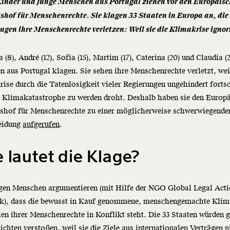
Kinder und junge Menschen aus Portugal ziehen vor den Europäis
shof für Menschenrechte. Sie klagen 33 Staaten in Europa an, die
ugen ihre Menschenrechte verletzen: Weil sie die Klimakrise ignor
 (8), André (12), Sofia (15), Martim (17), Caterina (20) und Claudia (2
aus Portugal klagen. Sie sehen ihre Menschenrechte verletzt, wei
ise durch die Tatenlosigkeit vieler Regierungen ungehindert fortsc
r Klimakatastrophe zu werden droht. Deshalb haben sie den Europ
tshof für Menschenrechte zu einer möglicherweise schwerwiegende
eidung
aufgerufen
.
 lautet die Klage?
ngen Menschen argumentieren (mit Hilfe der NGO Global Legal Act
k), dass die bewusst in Kauf genommene, menschengemachte Klim
len ihrer Menschenrechte in Konflikt steht. Die 33 Staaten würden 
lichten verstoßen, weil sie die Ziele aus internationalen Verträgen n