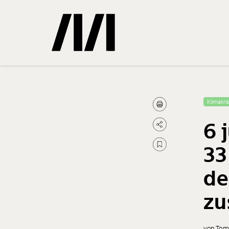
Gemerkte
Klimakri
6 
0
Treffer
33
de
zu
von Tom