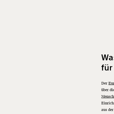
Was
fü
Der
Eu
über di
Mensch
Einrich
aus der