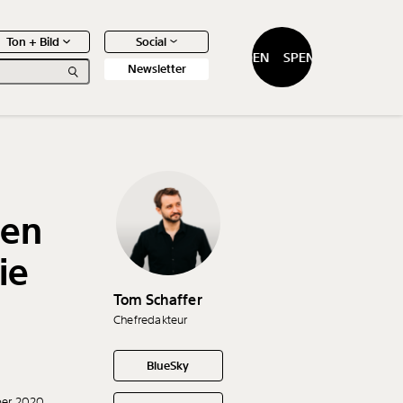
Ton + Bild
Social
SPENDEN
SPENDEN
Newsletter
gen
0
Artikel
ie
Tom Schaffer
Chefredakteur
BlueSky
ber 2020