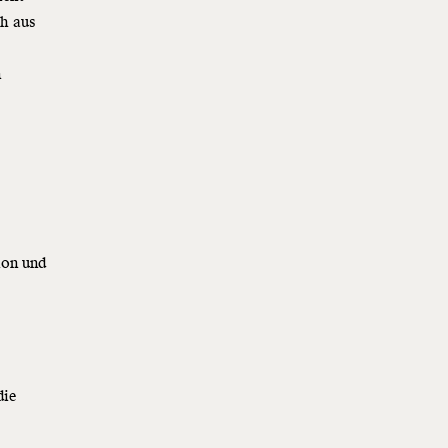
ch aus
n
ion und
die