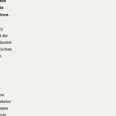
chen
 in
ieren.
1)
l die
hreitet
äischen
n
ion
akrise
gegen
icht