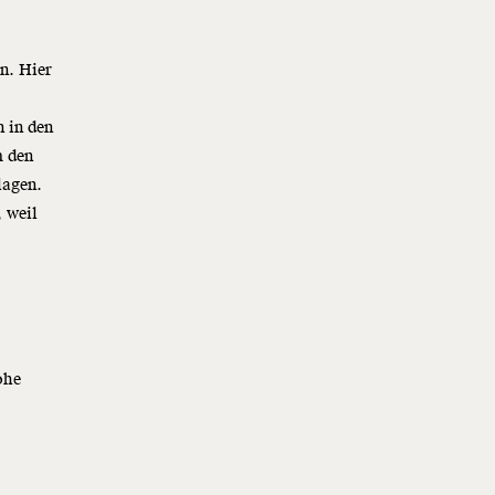
en. Hier
 in den
m den
lagen.
 weil
ohe