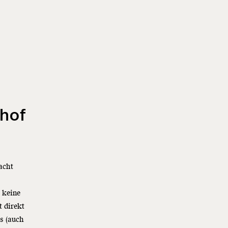
shof
acht
 keine
t direkt
s (auch