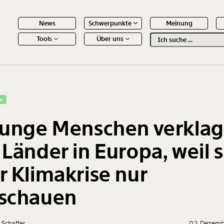
News
Schwerpunkte
Meinung
Tools
Über uns
Text
second
 Inhalte
se
junge Menschen verkla
 Länder in Europa, weil s
r Klimakrise nur
schauen
 Schaffer
02. Dezem