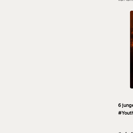
6 jung
#Youth