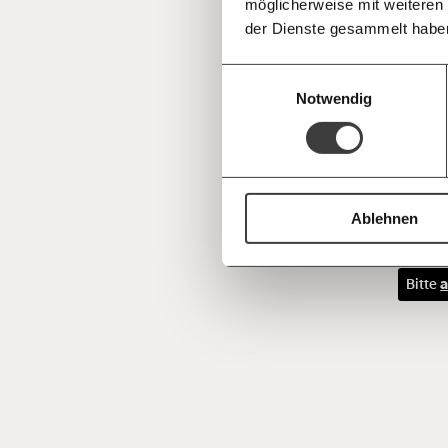
möglicherweise mit weiteren
Deine Spende absetzen:
Fragen und 
und Akt
der Dienste gesammelt habe
berecht
auch se
Einwilligungsauswahl
Notwendig
Und es
Mensche
sein. E
Zukunf
Ablehnen
Bitte
a