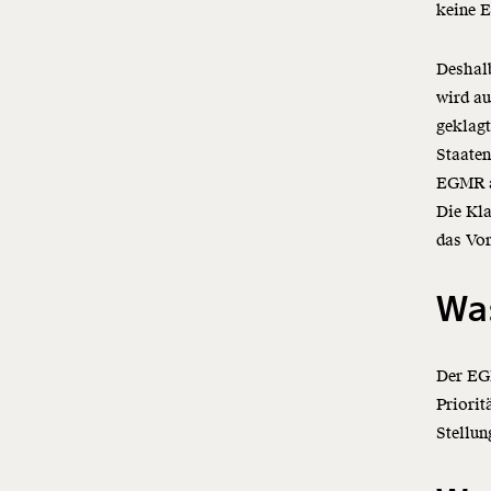
keine E
Deshalb
wird au
geklag
Staaten
EGMR an
Die Kla
das Vor
Wa
Der EGM
Priorit
Stellu