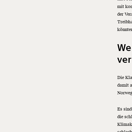
mit kon
der Ver
Treibha
könnte
We
ver
Die Kla
damit a
Norwege
Es sind
die sc
Klimak