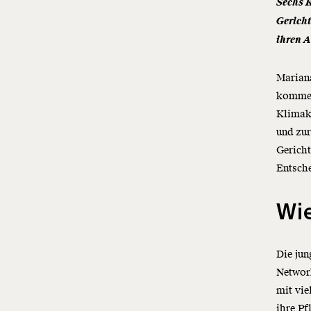
Sechs 
Gericht
ihren A
Mariana
kommen 
Klimakr
und zu
Gerich
Entsch
Wie
Die ju
Networ
mit vie
ihre Pf