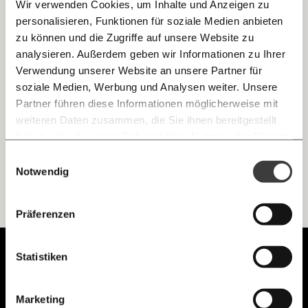
Wir verwenden Cookies, um Inhalte und Anzeigen zu
personalisieren, Funktionen für soziale Medien anbieten
E-Mail
zu können und die Zugriffe auf unsere Website zu
Reclaim TikTok: Wie junge Menschen
analysieren. Außerdem geben wir Informationen zu Ihrer
Rechtsradikale ausbremsen
Immer auf dem Laufenden
Whatsapp
Verwendung unserer Website an unsere Partner für
Rechtsradikale überschwemmen soziale Netzwerke mit
bleiben mit unseren gratis
ihren Inhalten. Besonders auf TikTok geht das schnell,
soziale Medien, Werbung und Analysen weiter. Unsere
einfach und kommt gut an. Viele junge Menschen wollen
E-Mail-Newslettern!
Partner führen diese Informationen möglicherweise mit
das aber nicht mehr einfach hinnehmen.
Telegram
weiteren Daten zusammen, die Sie ihnen bereitgestellt
Demokratie
Fortschritt
haben oder die sie im Rahmen Ihrer Nutzung der Dienste
gesammelt haben.
Knackig über die
Morgenmoment:
Einwilligungsauswahl
Messenger
wichtigsten Themen informiert bleiben -
Notwendig
morgens in deinem Posteingang
Facebook
Ich werde Fördermitglied* …
Die guten Nachrichten der
Die Gute Woche:
Präferenzen
Welt nicht aus den Augen verlieren - immer
zum Wochenende
monatlich
jährlich
Mastodon
Unabhängig.
Statistiken
Mit Haltung.
Threads
… mit einem Beitrag von* …
Marketing