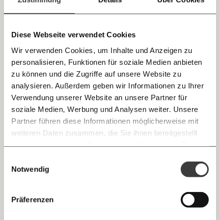
einfach
teilen.
Steuersenkung in Reagans Sinne: Nur für die
"Zwei-Drittel-Gesellschaft"
Diese Webseite verwendet Cookies
Die Regierung plant eine Steuerreform. „Fleißige,
Wir verwenden Cookies, um Inhalte und Anzeigen zu
arbeitende“ Menschen sollen „entlastet“ werden. Der
größte Brocken ist die Senkung der Lohnsteuer.
personalisieren, Funktionen für soziale Medien anbieten
E-Mail
zu können und die Zugriffe auf unsere Website zu
Ungleichheit
analysieren. Außerdem geben wir Informationen zu Ihrer
Immer auf dem Laufenden
Whatsapp
Verwendung unserer Website an unsere Partner für
bleiben mit unseren gratis
soziale Medien, Werbung und Analysen weiter. Unsere
29.01.2020
E-Mail-Newslettern!
Partner führen diese Informationen möglicherweise mit
Telegram
weiteren Daten zusammen, die Sie ihnen bereitgestellt
haben oder die sie im Rahmen Ihrer Nutzung der Dienste
Ich werde Fördermitglied* …
gesammelt haben.
Knackig über die
Morgenmoment:
Einwilligungsauswahl
Messenger
wichtigsten Themen informiert bleiben -
Notwendig
monatlich
jährlich
morgens in deinem Posteingang
Facebook
Die guten Nachrichten der
Die Gute Woche:
Präferenzen
Welt nicht aus den Augen verlieren - immer
… mit einem Beitrag von* …
Eine bittersüße Symphonie
zum Wochenende