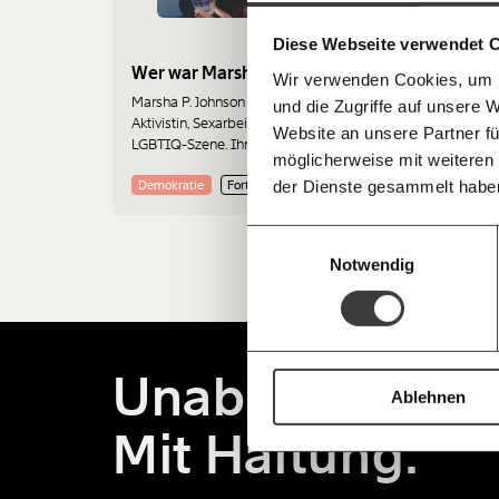
einfa
im Netz. Unabhängig und werbefrei. Un
Kämpf’ mit uns für den Fortschritt und 
teilen
Diese Webseite verwendet 
Mitgliedsbeitrag.
Wer war Marsha P. Johnson?
Wir verwenden Cookies, um I
Du überweist lieber direkt?
Marsha P. Johnson war eine Pionierin,
und die Zugriffe auf unsere 
Hier unsere IBAN: AT34 4300 0498 0
Aktivistin, Sexarbeiterin und Ikone der
Kontoinhaber: Momentum Institut - Verein
Website an unsere Partner fü
LGBTIQ-Szene. Ihr Tod im Hudson
möglicherweise mit weiteren
River ist bis heute ungeklärt.
Deine Spende absetzen:
Fragen und 
der Dienste gesammelt habe
Demokratie
Fortschritt
Einwilligungsauswahl
Notwendig
Unabhängig.
Ablehnen
Mit Haltung.