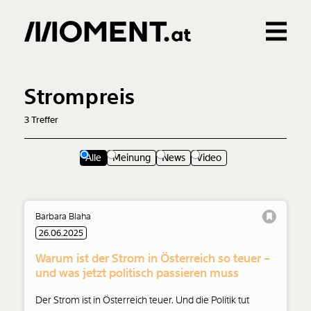
Gemerkte Inhalte
0
Treffer
0
Artikel
Strompreis
3
Treffer
Alle
Meinung
News
Video
Barbara Blaha
26.06.2025
Veränderung
Warum ist der Strom in Österreich so teuer –
beginnt mit Dir!
und was jetzt politisch passieren muss
Der Strom ist in Österreich teuer. Und die Politik tut
Werde
und wir können gemeinsam
Fördermitglied