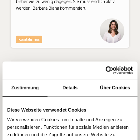
bisher viel zu wenig dagegen. Sie muss endlich aktiv
unsere Wirtschaft so gestalten, dass sie für alle
werden. Barbara Blaha kommentiert.
funktioniert. Unsere Recherchen sind für alle frei im
Netz. Unabhängig und werbefrei. Und das wird auch
so bleiben. Kämpf’ mit uns für den Fortschritt und
unterstütze uns mit Deinem Mitgliedsbeitrag.
Kapitalismus
Du überweist lieber direkt?
Hier unsere IBAN: AT34 4300 0498 0007 6017
Kontoinhaber: Momentum Institut - Verein für
sozialen Fortschritt
28.07.2022
Video
Jetzt
Deine Spende absetzen:
Fragen und Antworten.
einfach
Zustimmung
Details
Über Cookies
teilen.
Diese Webseite verwendet Cookies
Wir verwenden Cookies, um Inhalte und Anzeigen zu
personalisieren, Funktionen für soziale Medien anbieten
E-Mail
zu können und die Zugriffe auf unsere Website zu