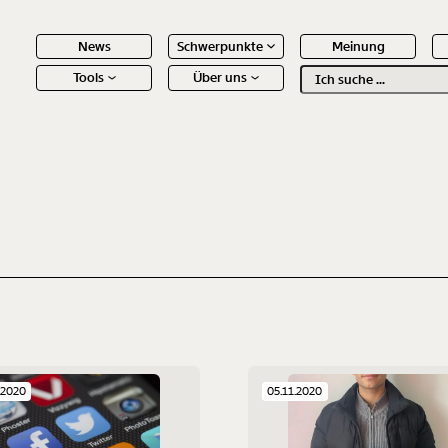
News
Schwerpunkte
Meinung
Tools
Über uns
Text
second
 Inhalte
.2020
05.11.2020