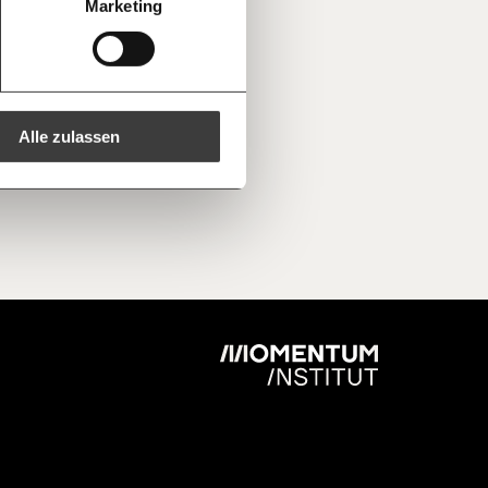
150€
€
Marketing
aus den
ren -
Kopieren
ine Spende verschenken.
e
e E-Mail mit deiner Geschenkurkunde im
che Du ausdrucken oder weiterleiten
 kannst.
Alle zulassen
regelmäßigen
1/3
nformationen: