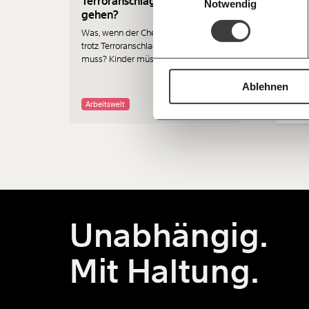
Terroranschlag arbeiten
In de
Notwendig
gehen?
Novem
Komme
Was, wenn der Chef sagt, dass ich
trotz Terroranschlag arbeiten gehen
muss? Kinder müssen heute nicht in
die Schule, doch wer passt dann auf
sie auf, wenn die Eltern ihrem Job
Ablehnen
Demo
nachgehen müssen? Wir klären auf.
Arbeitswelt
Gesu
Unabhängig.
Mit Haltung.