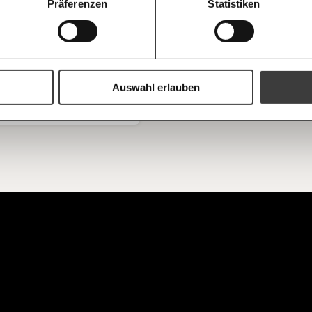
100€
r Wiener Innenstadt gab es am 2.
Präferenzen
Statistiken
Welt nicht 
ber einen Terroranschlag. Ein
Augen verlie
ntar zum Anschlag in Wien.
immer zum
https://www.moment.at/tag/terroranschlag
Ich möchte me
Wochenend
Du erhältst ein
PDF-Format, wel
und verschenken
Auswahl erlauben
kratie
ndheit
Ich bin einverstanden, einen 
Newsletter zu erhalten. Mehr I
Datenschutz.
Weiter
Anmelden