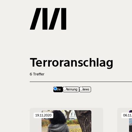
Gemerkte
Terroranschlag
0
Treffer
6
Treffer
Alle
Meinung
News
19.11.2020
06.11