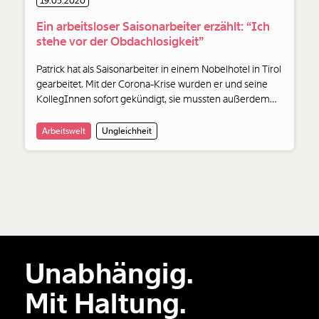
Weiter
19.05.2020
1/3
Ein arbeitsloser Saisonarbeiter erzählt: “Ich
stehe vor der Obdachlosigkeit”
Patrick hat als Saisonarbeiter in einem Nobelhotel in Tirol
gearbeitet. Mit der Corona-Krise wurden er und seine
KollegInnen sofort gekündigt, sie mussten außerdem
auf der Stelle ihre Quartiere im Hotel räumen. Patrick
wurde fast obdachlos. Nun droht auch der Verlust seiner
Arbeitswelt
Ungleichheit
aktuellen Unterkunft - denn das Arbeitslosengeld reicht
einfach nicht.
Unabhängig.
Mit Haltung.