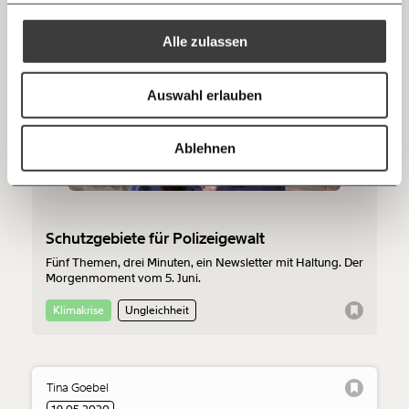
Mehr Informationen:
Datenschutz.
RSS
Alle zulassen
05.06.2020
Anmelden
Bluesky
Ich spende einmalig
Auswahl erlauben
20€
40€
https://www.moment.at/tag/tirol/
Kopieren
Ablehnen
60€
100€
150€
€
Schutzgebiete für Polizeigewalt
Fünf Themen, drei Minuten, ein Newsletter mit Haltung. Der
Ich möchte meine Spende verschenken.
Morgenmoment vom 5. Juni.
Du erhältst eine E-Mail mit deiner
Geschenkurkunde im PDF-Format, welche Du
Klimakrise
Ungleichheit
ausdrucken oder weiterleiten und verschenken
kannst.
Tina Goebel