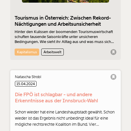
Tourismus in Österreich: Zwischen Rekord-
Nächtigungen und Arbeitsunsicherheit
Hinter den Kulissen der boomenden Tourismuswirtschaft
schuften tausende Saisonkräfte unter unsicheren
Bedingungen. Wie sieht ihr Alltag aus und was muss sich
ändern?
Kapitalismus
Arbeitswelt
Natascha Strobl
15.04.2024
Die FPÖ ist schlagbar - und andere
Erkenntnisse aus der Innsbruck-Wahl
Veränderung
Schon wieder hat eine Landeshauptstadt gewählt. Schon
wieder ist das Ergebnis nicht unbedingt ideal für eine
beginnt mit Dir!
mögliche rechtsrechte Koalition im Bund. Vier
Erkenntnisse von Natascha Strobl aus der Innsbruck-