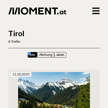
Gemerkte Inhalte
0
Treffer
0
Artikel
Tirol
6
Treffer
Alle
Meinung
News
22.10.2025