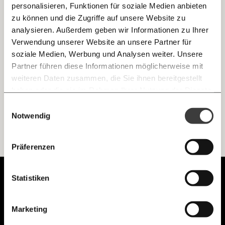
personalisieren, Funktionen für soziale Medien anbieten
E-Mail
zu können und die Zugriffe auf unsere Website zu
Das große Fressen der Kleinen
analysieren. Außerdem geben wir Informationen zu Ihrer
Immer auf dem Laufenden
Whatsapp
Verwendung unserer Website an unsere Partner für
Fünf Themen, drei Minuten, ein Newsletter mit Haltung! Der
bleiben mit unseren gratis
Morgenmoment vom 22. Mai.
soziale Medien, Werbung und Analysen weiter. Unsere
E-Mail-Newslettern!
Partner führen diese Informationen möglicherweise mit
Klimakrise
Ungleichheit
Telegram
weiteren Daten zusammen, die Sie ihnen bereitgestellt
haben oder die sie im Rahmen Ihrer Nutzung der Dienste
gesammelt haben.
Knackig über die
Morgenmoment:
Einwilligungsauswahl
Messenger
wichtigsten Themen informiert bleiben -
Notwendig
morgens in deinem Posteingang
Facebook
Die guten Nachrichten der
Die Gute Woche:
Präferenzen
Ich werde Fördermitglied* …
Welt nicht aus den Augen verlieren - immer
zum Wochenende
Mastodon
Unabhängig.
Statistiken
monatlich
jährlich
Mit Haltung.
Threads
Marketing
… mit einem Beitrag von* …