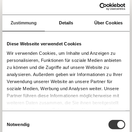
Österreich diskutiert das auf Vorstoß der
Wirtschaftskammer gerade. Warum es eine schlechte
Jetzt
Deine Spende absetzen:
Fragen und Antworten.
Idee ist und wir eine ganz andere Lösung brauchen,
kommentiert Momentum-Chefökonom Oliver Picek.
einfach
Zustimmung
Details
Über Cookies
teilen.
Arbeitswelt
Diese Webseite verwendet Cookies
Wir verwenden Cookies, um Inhalte und Anzeigen zu
personalisieren, Funktionen für soziale Medien anbieten
10.07.2020
E-Mail
zu können und die Zugriffe auf unsere Website zu
analysieren. Außerdem geben wir Informationen zu Ihrer
Immer auf dem Laufenden
Whatsapp
Verwendung unserer Website an unsere Partner für
bleiben mit unseren gratis
soziale Medien, Werbung und Analysen weiter. Unsere
E-Mail-Newslettern!
Partner führen diese Informationen möglicherweise mit
Telegram
weiteren Daten zusammen, die Sie ihnen bereitgestellt
haben oder die sie im Rahmen Ihrer Nutzung der Dienste
Ich werde Fördermitglied* …
gesammelt haben.
Knackig über die
Morgenmoment:
Einwilligungsauswahl
Messenger
Das Problem, wenn zu viel Einkommen vom
wichtigsten Themen informiert bleiben -
Notwendig
monatlich
jährlich
Trinkgeld abhängt
morgens in deinem Posteingang