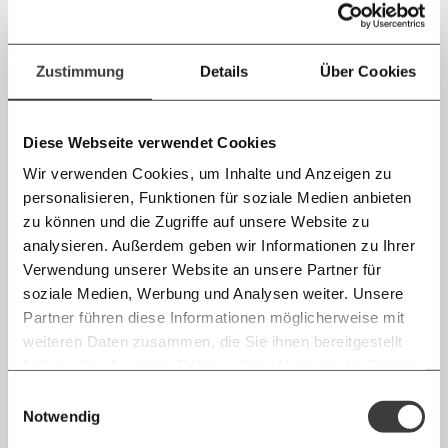
Jetzt
Deine Spende absetzen:
Fragen und Antworten.
Die kleinen Erfolge, die 2019 unsere Welt ein
einfach
Zustimmung
Details
Über Cookies
bisschen besser gemacht haben
teilen.
Zehn gemeinnützige Vereine aus den unterschiedlichsten
Bereichen erzählen, was sie in diesem Jahr so richtig zum
Diese Webseite verwendet Cookies
Jubeln gebracht hat.
Wir verwenden Cookies, um Inhalte und Anzeigen zu
Klimakrise
Demokratie
personalisieren, Funktionen für soziale Medien anbieten
E-Mail
zu können und die Zugriffe auf unsere Website zu
analysieren. Außerdem geben wir Informationen zu Ihrer
Immer auf dem Laufenden
20.12.2019
Whatsapp
Verwendung unserer Website an unsere Partner für
bleiben mit unseren gratis
soziale Medien, Werbung und Analysen weiter. Unsere
E-Mail-Newslettern!
Partner führen diese Informationen möglicherweise mit
Telegram
weiteren Daten zusammen, die Sie ihnen bereitgestellt
haben oder die sie im Rahmen Ihrer Nutzung der Dienste
Ich werde Fördermitglied* …
gesammelt haben.
Knackig über die
Morgenmoment:
Einwilligungsauswahl
Messenger
wichtigsten Themen informiert bleiben -
Notwendig
monatlich
jährlich
morgens in deinem Posteingang