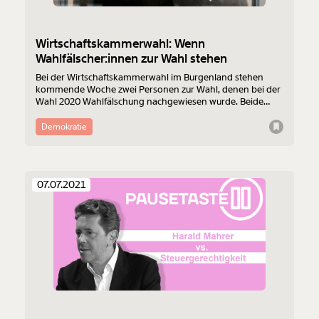
Wirtschaftskammerwahl: Wenn
Wahlfälscher:innen zur Wahl stehen
Bei der Wirtschaftskammerwahl im Burgenland stehen
kommende Woche zwei Personen zur Wahl, denen bei der
Wahl 2020 Wahlfälschung nachgewiesen wurde. Beide
wurden vom ÖVP-Wirtschaftsbund nominiert. Äußern will
sich dazu niemand. Pikant: ÖVP-Wirtschaftsbund,
Demokratie
Sozialdemokratischer Wirtschaftsverband und Freiheitliche
Wirtschaft treten auf einer gemeinsamen Liste an. Dort will
man von alldem nichts gewusst haben.
07.07.2021