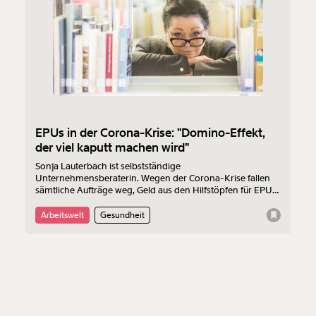
Weiter
1/3
EPUs in der Corona-Krise: "Domino-Effekt,
der viel kaputt machen wird"
Sonja Lauterbach ist selbstständige
Unternehmensberaterin. Wegen der Corona-Krise fallen
sämtliche Aufträge weg, Geld aus den Hilfstöpfen für EPUs
(Ein-Personen-Unternehmen) bekommt sie aber nicht.
Und damit ist sie nicht alleine. Die Kriterien sind nämlich so
Arbeitswelt
Gesundheit
eng gefasst, dass die allermeisten keinen Anspruch auf
staatliche Hilfe haben.