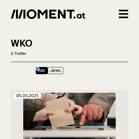
Gemerkte Inhalte
0
Treffer
0
Artikel
WKO
6
Treffer
Alle
News
05.03.2025