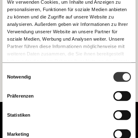
Wir verwenden Cookies, um Inhalte und Anzeigen zu
personalisieren, Funktionen für soziale Medien anbieten
E-Mail
zu können und die Zugriffe auf unsere Website zu
Der “Corona-Tausender” für
analysieren. Außerdem geben wir Informationen zu Ihrer
SystemerhalterInnen kommt nicht mehr
Immer auf dem Laufenden
Whatsapp
Verwendung unserer Website an unsere Partner für
Die Regierung stellte in der Corona-Krise einen Bonus für
bleiben mit unseren gratis
SystemerhalterInnen in Aussicht. Nun sagt sie zu MOMENT,
soziale Medien, Werbung und Analysen weiter. Unsere
dass sie den schon für erledigt betrachtet.
E-Mail-Newslettern!
Partner führen diese Informationen möglicherweise mit
Telegram
weiteren Daten zusammen, die Sie ihnen bereitgestellt
Demokratie
haben oder die sie im Rahmen Ihrer Nutzung der Dienste
gesammelt haben.
Knackig über die
Morgenmoment:
Einwilligungsauswahl
Messenger
wichtigsten Themen informiert bleiben -
Notwendig
morgens in deinem Posteingang
Facebook
Ich werde Fördermitglied* …
Die guten Nachrichten der
Die Gute Woche:
Präferenzen
Welt nicht aus den Augen verlieren - immer
zum Wochenende
monatlich
jährlich
Mastodon
Unabhängig.
Statistiken
Mit Haltung.
Threads
… mit einem Beitrag von* …
Marketing