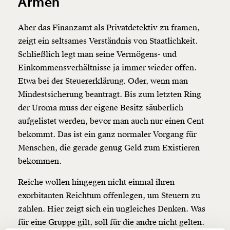
Armen
Aber das Finanzamt als Privatdetektiv zu framen,
zeigt ein seltsames Verständnis von Staatlichkeit.
Schließlich legt man seine Vermögens- und
Einkommensverhältnisse ja immer wieder offen.
Veränderung
Etwa bei der Steuererklärung. Oder, wenn man
beginnt mit Dir!
Mindestsicherung beantragt. Bis zum letzten Ring
der Uroma muss der eigene Besitz säuberlich
Werde
und wir können gemeinsam
Fördermitglied
aufgelistet werden, bevor man auch nur einen Cent
unsere Wirtschaft so gestalten, dass sie für alle
bekommt. Das ist ein ganz normaler Vorgang für
funktioniert. Unsere Recherchen sind für alle frei im
Menschen, die gerade genug Geld zum Existieren
Netz. Unabhängig und werbefrei. Und das wird auch
bekommen.
so bleiben. Kämpf’ mit uns für den Fortschritt und
unterstütze uns mit Deinem Mitgliedsbeitrag.
Reiche wollen hingegen nicht einmal ihren
Du überweist lieber direkt?
exorbitanten Reichtum offenlegen, um Steuern zu
Hier unsere IBAN: AT34 4300 0498 0007 6017
zahlen. Hier zeigt sich ein ungleiches Denken. Was
Kontoinhaber: Momentum Institut - Verein für
für eine Gruppe gilt, soll für die andre nicht gelten.
sozialen Fortschritt