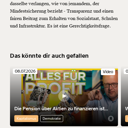
dasselbe verlangen, wie von jemandem, der
Mindestsicherung bezieht - Transparenz und einen
fairen Beitrag zum Erhalten von Sozialstaat, Schulen
und Infrastruktur. Es ist eine Gerechtigkeitsfrage.
Das könnte dir auch gefallen
08.07.2026
0
Video
Die Pension über Aktien zu finanzieren ist
W
nicht nur riskant. Sie macht die Finanzmärkte
M
Kapitalismus
Demokratie
mächtiger