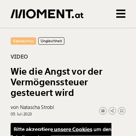
Gemerkte Inhalte
0
Treffer
0
Artikel
Kapitalismus
Ungleichheit
VIDEO
Wie die Angst vor der
Vermögenssteuer
gesteuert wird
von Natascha Strobl
05. Juli 2023
Bitte
akzeptiere unsere Cookies
um den