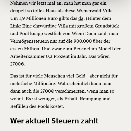
Nehmen wir jetzt mal an, man hat man gar ein
doppelt so tolles Haus als diese Wienerwald-Villa.
Ich möchte meine Spende verschenken.
Um 1,9 Millionen Euro gibts das
da
. (Hinter dem
Du erhältst eine E-Mail mit deiner
Link: Eine ehrwürdige Villa mit großem Grundstück
Geschenkurkunde im PDF-Format, welche Du
ausdrucken oder weiterleiten und verschenken
und Pool knapp westlich von Wien) Dann zahlt man
kannst.
Vermögenssteuern nur auf die 900.000 über der
ersten Million. Und zwar zum Beispiel im Modell der
Arbeiterkammer 0,3 Prozent im Jahr. Das wären
Weiter
2700€.
1/3
Das ist für viele Menschen viel Geld - aber nicht für
mehrfache Millionäre. Wahrscheinlich kann man
dann auch die 2700€ verschmerzen, wenn man so
wohnt. Es ist weniger, als Erhalt, Reinigung und
Befüllen des Pools kostet.
Wer aktuell Steuern zahlt