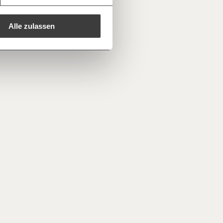
e E-Mail mit deiner Geschenkurkunde im
che Du ausdrucken oder weiterleiten
 kannst.
Alle zulassen
regelmäßigen
1/3
nformationen: