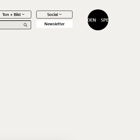
Ton + Bild
Social
SPENDEN
SPENDEN
Newsletter
0
Artikel
f