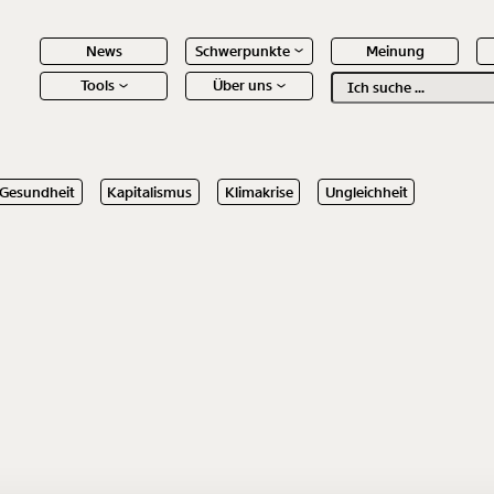
News
Schwerpunkte
Meinung
Tools
Über uns
Text
second
Gesundheit
Kapitalismus
Klimakrise
Ungleichheit
 Inhalte
Immer au