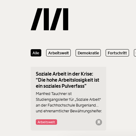
30.10.2020
Alle
Arbeitswelt
Demokratie
Fortschritt
Gemerkte
Soziale Arbeit in der Krise:
0
Treffer
“Die hohe Arbeitslosigkeit ist
ein soziales Pulverfass”
Manfred Tauchner ist
Studiengangsleiter für „Soziale Arbeit“
an der Fachhochschule Burgenland
und ehrenamtlicher Bewährungshelfer.
Im Interview mit MOMENT erzählt er
über die Herausforderungen, mit
Arbeitswelt
denen KlientInnen und
BewährungshelferInnen während der