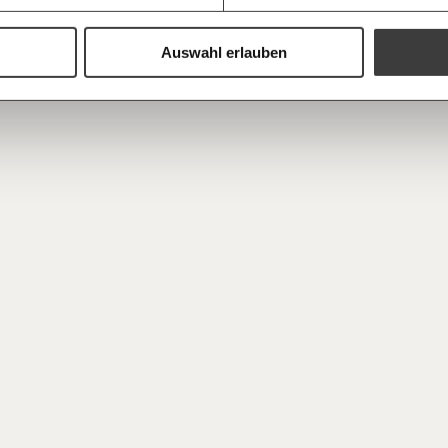
Du erhältst ein
PDF-Format, wel
und verschenken
Auswahl erlauben
Ich bin einverstanden, einen 
Newsletter zu erhalten. Mehr I
Datenschutz.
Weiter
Anmelden