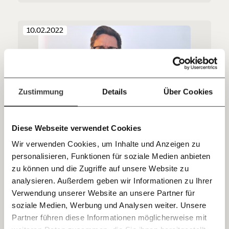
Folgen.
Du überweist lieber direkt?
Hier unsere IBAN: AT34 4300 0498 0007 6017
10.02.2022
Kontoinhaber: Momentum Institut - Verein für
sozialen Fortschritt
Jetzt
Deine Spende absetzen:
Fragen und Antworten.
einfach
Zustimmung
Details
Über Cookies
teilen.
Diese Webseite verwendet Cookies
Aggressive Menschen bei den Corona-
Kontrollen: Angestellte werden bespuckt,
Wir verwenden Cookies, um Inhalte und Anzeigen zu
angemault und attackiert
personalisieren, Funktionen für soziale Medien anbieten
E-Mail
Trotz hoher Infektionszahlen fällt am 12. Februar die 2G-
zu können und die Zugriffe auf unsere Website zu
Regel im Handel. Zumindest die Angestellten dürften
analysieren. Außerdem geben wir Informationen zu Ihrer
erleichtert sein, denn Kund:innen zeigen immer öfter
Immer auf dem Laufenden
Whatsapp
Verwendung unserer Website an unsere Partner für
aggressives Verhalten.
bleiben mit unseren gratis
Gesundheit
soziale Medien, Werbung und Analysen weiter. Unsere
E-Mail-Newslettern!
Partner führen diese Informationen möglicherweise mit
Telegram