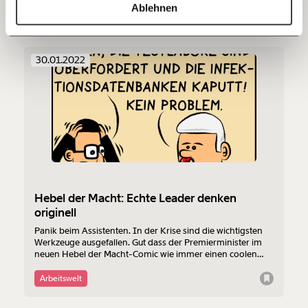
https://www.moment.at/story/author/rafael_buchegger/
Kopieren
Demokratie
Ungleichheit
Ablehnen
60€
100€
150€
€
30.01.2022
Ich möchte meine Spende verschenken.
Du erhältst eine E-Mail mit deiner
Geschenkurkunde im PDF-Format, welche Du
ausdrucken oder weiterleiten und verschenken
kannst.
Hebel der Macht: Echte Leader denken
Weiter
originell
1/3
Panik beim Assistenten. In der Krise sind die wichtigsten
Werkzeuge ausgefallen. Gut dass der Premierminister im
neuen Hebel der Macht-Comic wie immer einen coolen
Kopf als echter Leader behält.
Arbeitswelt