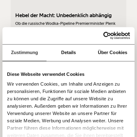
Du überweist lieber direkt?
Hier unsere IBAN: AT34 4300 0498 0007 6017
Hebel der Macht: Unbedenklich abhängig
Kontoinhaber: Momentum Institut - Verein für
Ob die russische Wodka-Pipeline Premierminister Plenk
sozialen Fortschritt
wirklich guttun wird? Der hat im neuen Hebel der Macht
keine Bedenken.
Jetzt
Deine Spende absetzen:
Fragen und Antworten.
Demokratie
einfach
Zustimmung
Details
Über Cookies
teilen.
13.02.2022
Diese Webseite verwendet Cookies
Wir verwenden Cookies, um Inhalte und Anzeigen zu
personalisieren, Funktionen für soziale Medien anbieten
E-Mail
zu können und die Zugriffe auf unsere Website zu
analysieren. Außerdem geben wir Informationen zu Ihrer
Immer auf dem Laufenden
Whatsapp
Verwendung unserer Website an unsere Partner für
bleiben mit unseren gratis
soziale Medien, Werbung und Analysen weiter. Unsere
E-Mail-Newslettern!
Partner führen diese Informationen möglicherweise mit
Hebel der Macht: Russische Rohre
Telegram
weiteren Daten zusammen, die Sie ihnen bereitgestellt