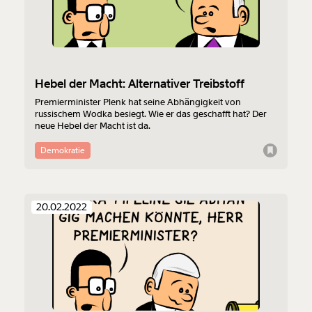
Hebel der Macht: Alternativer Treibstoff
Premierminister Plenk hat seine Abhängigkeit von
russischem Wodka besiegt. Wie er das geschafft hat? Der
neue Hebel der Macht ist da.
Demokratie
Veränderung
beginnt mit Dir!
20.02.2022
Werde
und wir können gemeinsam
Fördermitglied
unsere Wirtschaft so gestalten, dass sie für alle
funktioniert. Unsere Recherchen sind für alle frei im
Netz. Unabhängig und werbefrei. Und das wird auch
so bleiben. Kämpf’ mit uns für den Fortschritt und
unterstütze uns mit Deinem Mitgliedsbeitrag.