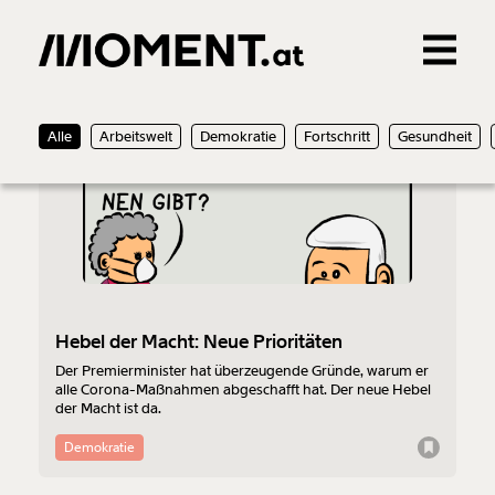
Gemerkte Inhalte
20.03.2022
Alle
Arbeitswelt
Demokratie
Fortschritt
Gesundheit
0
Treffer
0
Artikel
Hebel der Macht: Neue Prioritäten
Der Premierminister hat überzeugende Gründe, warum er
alle Corona-Maßnahmen abgeschafft hat. Der neue Hebel
der Macht ist da.
Demokratie