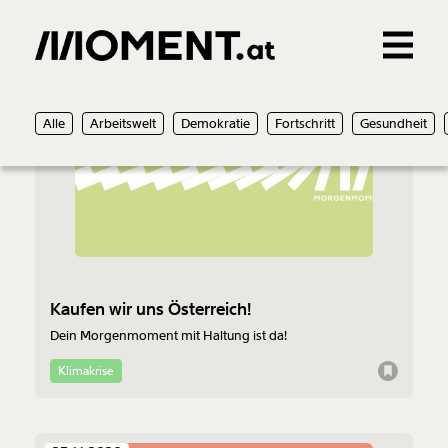
Gemerkte Inhalte
02.12.2020
Alle
Arbeitswelt
Demokratie
Fortschritt
Gesundheit
0
Treffer
0
Artikel
Kaufen wir uns Österreich!
Dein Morgenmoment mit Haltung ist da!
Klimakrise