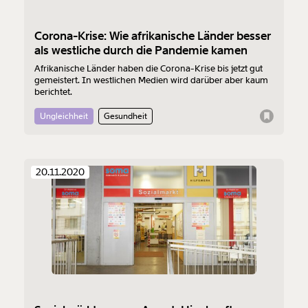
Corona-Krise: Wie afrikanische Länder besser
als westliche durch die Pandemie kamen
Afrikanische Länder haben die Corona-Krise bis jetzt gut
gemeistert. In westlichen Medien wird darüber aber kaum
berichtet.
Ungleichheit
Gesundheit
Veränderung
20.11.2020
beginnt mit Dir!
Werde
und wir können gemeinsam
Fördermitglied
unsere Wirtschaft so gestalten, dass sie für alle
funktioniert. Unsere Recherchen sind für alle frei im
Netz. Unabhängig und werbefrei. Und das wird auch
so bleiben. Kämpf’ mit uns für den Fortschritt und
unterstütze uns mit Deinem Mitgliedsbeitrag.