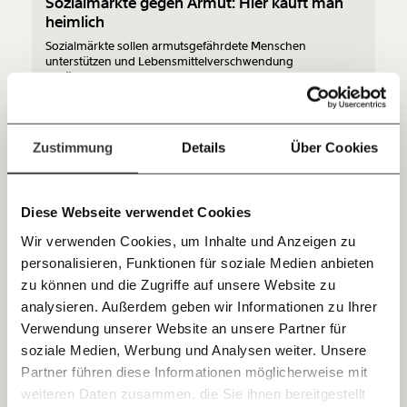
Sozialmärkte gegen Armut: Hier kauft man
Du überweist lieber direkt?
heimlich
Hier unsere IBAN: AT34 4300 0498 0007 6017
Sozialmärkte sollen armutsgefährdete Menschen
Kontoinhaber: Momentum Institut - Verein für
unterstützen und Lebensmittelverschwendung
sozialen Fortschritt
bekämpfen. Ein Mittel im Kampf gegen Armut sind sie aber
nicht.
Jetzt
Deine Spende absetzen:
Fragen und Antworten.
Ungleichheit
Kapitalismus
einfach
Zustimmung
Details
Über Cookies
teilen.
18.11.2020
Diese Webseite verwendet Cookies
Wir verwenden Cookies, um Inhalte und Anzeigen zu
personalisieren, Funktionen für soziale Medien anbieten
E-Mail
zu können und die Zugriffe auf unsere Website zu
analysieren. Außerdem geben wir Informationen zu Ihrer
Immer auf dem Laufenden
Whatsapp
Verwendung unserer Website an unsere Partner für
bleiben mit unseren gratis
soziale Medien, Werbung und Analysen weiter. Unsere
Öffne dein Herz, kein Waffengeschäft
E-Mail-Newslettern!
Partner führen diese Informationen möglicherweise mit
Telegram
Dein Morgenmoment mit Haltung ist da!
weiteren Daten zusammen, die Sie ihnen bereitgestellt