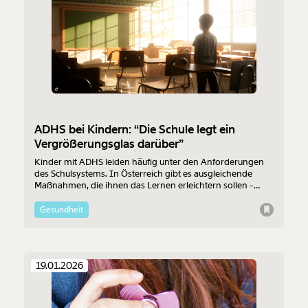
ADHS bei Kindern: “Die Schule legt ein
Vergrößerungsglas darüber”
Kinder mit ADHS leiden häufig unter den Anforderungen
des Schulsystems. In Österreich gibt es ausgleichende
Maßnahmen, die ihnen das Lernen erleichtern sollen -
theoretisch. An der Umsetzung scheitert es häufig. Wie
geht es Betroffenen und ist mit Besserung zu rechnen?
Gesundheit
19.01.2026