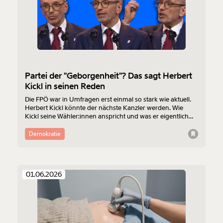
Partei der "Geborgenheit"? Das sagt Herbert
Kickl in seinen Reden
Die FPÖ war in Umfragen erst einmal so stark wie aktuell.
Herbert Kickl könnte der nächste Kanzler werden. Wie
Kickl seine Wähler:innen anspricht und was er eigentlich
Veränderung
möchte, verrät er in seinen Reden. Wir haben sie uns
angehört.
Demokratie
beginnt mit Dir!
Werde
und wir können gemeinsam
Fördermitglied
01.06.2026
unsere Wirtschaft so gestalten, dass sie für alle
funktioniert. Unsere Recherchen sind für alle frei im
Netz. Unabhängig und werbefrei. Und das wird auch
so bleiben. Kämpf’ mit uns für den Fortschritt und
unterstütze uns mit Deinem Mitgliedsbeitrag.