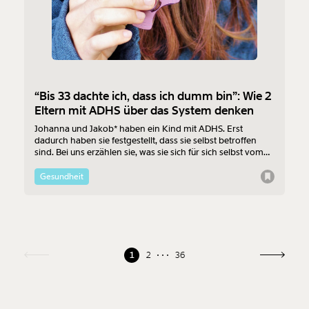
“Bis 33 dachte ich, dass ich dumm bin”: Wie 2
Eltern mit ADHS über das System denken
Johanna und Jakob* haben ein Kind mit ADHS. Erst
dadurch haben sie festgestellt, dass sie selbst betroffen
sind. Bei uns erzählen sie, was sie sich für sich selbst vom
Schulsystem gewünscht hätten und welche
Herausforderungen das für ihre Familie bedeutet.
Gesundheit
1
2
36