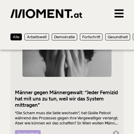
Gemerkte Inhalte
06.08.2026
Alle
Arbeitswelt
Demokratie
Fortschritt
Gesundheit
0
Treffer
0
Artikel
Männer gegen Männergewalt: “Jeder Femizid
hat mit uns zu tun, weil wir das System
mittragen”
“Die Scham muss die Seite wechseln”, hat Gisèle Pelicot
während des Prozesses gegen ihre Vergewaltiger verlangt.
Aber wie können wir das schaffen? In Wien wollen Männer
am 7. August mit einem “Walk of Shame” gegen
Männergewalt den ersten Schritt machen.
Ungleichheit