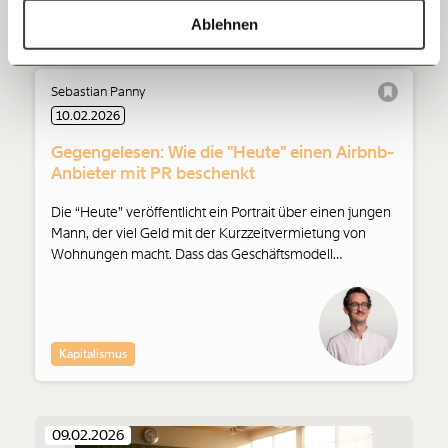
Wir haben mit dem Veranstalter über die Gründe für die
Ungleichheit
https://www.moment.at/story/author/sebastian_panny/
Kopieren
Demo gesprochen.
Ablehnen
60€
100€
Sebastian Panny
150€
€
10.02.2026
Gegengelesen: Wie die "Heute" einen Airbnb-
Ich möchte meine Spende verschenken.
Anbieter mit PR beschenkt
Du erhältst eine E-Mail mit deiner
Geschenkurkunde im PDF-Format, welche Du
ausdrucken oder weiterleiten und verschenken
Die “Heute” veröffentlicht ein Portrait über einen jungen
kannst.
Mann, der viel Geld mit der Kurzzeitvermietung von
Wohnungen macht. Dass das Geschäftsmodell
problematisch ist und der Artikel Werbung für den
Anbieter macht, erwähnt die Zeitung dabei nicht.
Weiter
1/3
Kapitalismus
09.02.2026