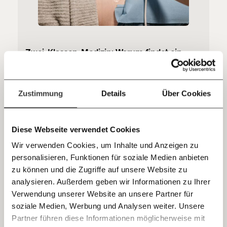
Du überweist lieber direkt?
Hier unsere IBAN: AT34 4300 0498 0007 6017
Kontoinhaber: Momentum Institut - Verein für
sozialen Fortschritt
Zwei-Klassen-Medizin: Warum findet ein
Wiener Gynäkologe mit Kassenvertrag keine
Jetzt
Deine Spende absetzen:
Fragen und Antworten.
Nachfolge?
Ein Wiener Gynäkologe mit Kassenordination geht in
einfach
Zustimmung
Details
Über Cookies
Pension - und findet monatelang niemanden als
Nachfolge, obwohl es dringenden Bedarf gibt. Warum
teilen.
finden sich nicht genügend Kassenärzt:innen?
Gesundheit
Ungleichheit
Diese Webseite verwendet Cookies
Wir verwenden Cookies, um Inhalte und Anzeigen zu
personalisieren, Funktionen für soziale Medien anbieten
E-Mail
13.04.2026
zu können und die Zugriffe auf unsere Website zu
Ping-Pong zwischen FPÖ und
analysieren. Außerdem geben wir Informationen zu Ihrer
Problemmedien: So funktioniert das
Immer auf dem Laufenden
Whatsapp
Verwendung unserer Website an unsere Partner für
Zusammenspiel
bleiben mit unseren gratis
soziale Medien, Werbung und Analysen weiter. Unsere
Die FPÖ braucht ihre eigene Medien-Parallelwelt eigentlich
E-Mail-Newslettern!
Partner führen diese Informationen möglicherweise mit
nicht mehr. Österreichische Problemmedien wie “Heute”,
Telegram
“Krone” und “oe24” übernehmen Aussendungen der Partei