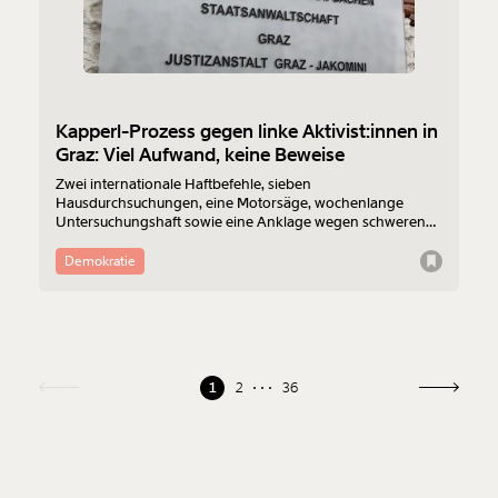
Kapperl-Prozess gegen linke Aktivist:innen in
Graz: Viel Aufwand, keine Beweise
Zwei internationale Haftbefehle, sieben
Hausdurchsuchungen, eine Motorsäge, wochenlange
Untersuchungshaft sowie eine Anklage wegen schweren
Raubes – all das wegen einer Kappe und einigen
Rippenbrüchen. Der Prozess gegen sieben linke
Demokratie
Aktivist:innen in Graz hat im Vorfeld für Kritik gesorgt.
MOMENT war am zweiten Verhandlungstag vor Ort.
1
2
36