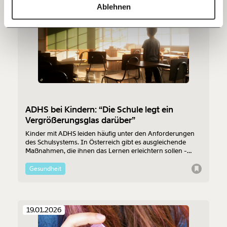
https://www.moment.at/story/author/sebastian_panny/?schwerpunkt=arbeitswelt
Kopieren
Ablehnen
09.02.2026
60€
100€
150€
€
Ich möchte meine Spende verschenken.
Du erhältst eine E-Mail mit deiner
Geschenkurkunde im PDF-Format, welche Du
ausdrucken oder weiterleiten und verschenken
ADHS bei Kindern: “Die Schule legt ein
kannst.
Vergrößerungsglas darüber”
Kinder mit ADHS leiden häufig unter den Anforderungen
des Schulsystems. In Österreich gibt es ausgleichende
Maßnahmen, die ihnen das Lernen erleichtern sollen -
Weiter
theoretisch. An der Umsetzung scheitert es häufig. Wie
geht es Betroffenen und ist mit Besserung zu rechnen?
1/3
Gesundheit
19.01.2026