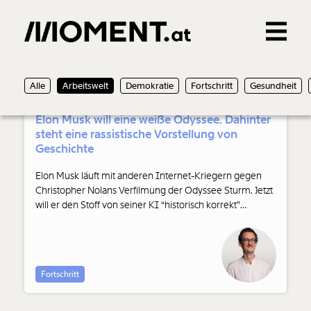
Gemerkte Inhalte
Sebastian Panny
Alle
Arbeitswelt
Demokratie
Fortschritt
Gesundheit
0
Treffer
0
Artikel
23.07.2026
Elon Musk will eine weiße Odyssee. Dahinter
steht eine rassistische Vorstellung von
Geschichte
Elon Musk läuft mit anderen Internet-Kriegern gegen
Christopher Nolans Verfilmung der Odyssee Sturm. Jetzt
will er den Stoff von seiner KI “historisch korrekt”
verfilmen lassen. Dabei geht es nicht um “korrekte”
Geschichte, sondern um ein rassistisches Verständnis
davon.
Fortschritt