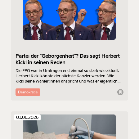
Partei der "Geborgenheit"? Das sagt Herbert
Kickl in seinen Reden
Die FPÖ war in Umfragen erst einmal so stark wie aktuell.
Herbert Kickl könnte der nächste Kanzler werden. Wie
Kickl seine Wähler:innen anspricht und was er eigentlich
möchte, verrät er in seinen Reden. Wir haben sie uns
angehört.
Demokratie
01.06.2026