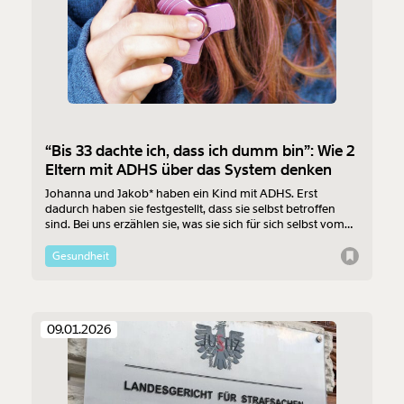
“Bis 33 dachte ich, dass ich dumm bin”: Wie 2
Eltern mit ADHS über das System denken
Johanna und Jakob* haben ein Kind mit ADHS. Erst
dadurch haben sie festgestellt, dass sie selbst betroffen
sind. Bei uns erzählen sie, was sie sich für sich selbst vom
Schulsystem gewünscht hätten und welche
Herausforderungen das für ihre Familie bedeutet.
Gesundheit
09.01.2026