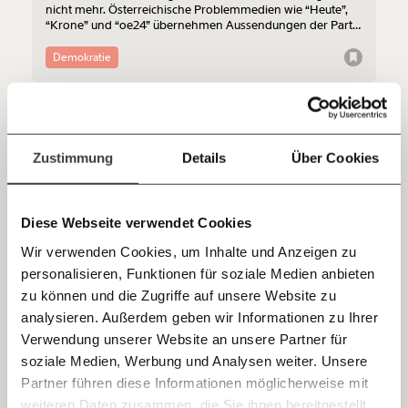
nicht mehr. Österreichische Problemmedien wie “Heute”,
Du überweist lieber direkt?
“Krone” und “oe24” übernehmen Aussendungen der Partei
im gleichen Wortlaut, arbeiten mit ihr an Kampagnen oder
Hier unsere IBAN: AT34 4300 0498 0007 6017
dienen ihr als Sprachrohr. Die Zusammenarbeit werde
Demokratie
Kontoinhaber: Momentum Institut - Verein für
immer enger, sagt Medienforscher Luis Paulitsch.
sozialen Fortschritt
Jetzt
Deine Spende absetzen:
Fragen und Antworten.
16.02.2026
einfach
Zustimmung
Details
Über Cookies
teilen.
Diese Webseite verwendet Cookies
Wir verwenden Cookies, um Inhalte und Anzeigen zu
personalisieren, Funktionen für soziale Medien anbieten
E-Mail
zu können und die Zugriffe auf unsere Website zu
Männerdemo gegen Männergewalt:
analysieren. Außerdem geben wir Informationen zu Ihrer
Immer auf dem Laufenden
“Natürlich bringen nicht alle Männer Frauen
Whatsapp
Verwendung unserer Website an unsere Partner für
um. Aber was machst du konkret dagegen?”
bleiben mit unseren gratis
soziale Medien, Werbung und Analysen weiter. Unsere
Österreich hat seit Jahren eine erschreckend hohe
E-Mail-Newslettern!
Partner führen diese Informationen möglicherweise mit
Femizidrate. Das ist aber nur die Spitze des Eisbergs der
Telegram
weiteren Daten zusammen, die Sie ihnen bereitgestellt
Männergewalt. In Wien gibt es deswegen am 7. März 2026