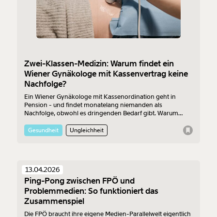
Zwei-Klassen-Medizin: Warum findet ein
Wiener Gynäkologe mit Kassenvertrag keine
Nachfolge?
Ein Wiener Gynäkologe mit Kassenordination geht in
Pension - und findet monatelang niemanden als
Veränderung
Nachfolge, obwohl es dringenden Bedarf gibt. Warum
finden sich nicht genügend Kassenärzt:innen?
beginnt mit Dir!
Gesundheit
Ungleichheit
Werde
und wir können gemeinsam
Fördermitglied
unsere Wirtschaft so gestalten, dass sie für alle
13.04.2026
funktioniert. Unsere Recherchen sind für alle frei im
Ping-Pong zwischen FPÖ und
Netz. Unabhängig und werbefrei. Und das wird auch
Problemmedien: So funktioniert das
so bleiben. Kämpf’ mit uns für den Fortschritt und
Zusammenspiel
unterstütze uns mit Deinem Mitgliedsbeitrag.
Die FPÖ braucht ihre eigene Medien-Parallelwelt eigentlich