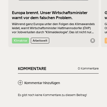
Europa brennt. Unser Wirtschaftsminister
G
warnt vor dem falschen Problem.
w
Während ganz Europa unter den Folgen des Klimawandels
G
leidet, warnt Wirtschaftsminister Hattmannsdorfer (ÖVP)
O
vor Jobverlusten durch "Klimaideologie". Das ist nicht nur
u
bedenklich, sondern auch wirtschaftlich betrachtet einfach
m
falsch.
S
Klimakrise
Arbeitswelt
K
P
KOMMENTARE
0 Kommentare
Kommentar hinzufügen
Es gibt noch keine Kommentare zu diesem Beitrag!
Neuen Kommentar