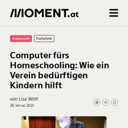
Gemerkte Inhalte
0
Treffer
0
Artikel
Arbeitswelt
Fortschritt
Computer fürs
Homeschooling: Wie ein
Verein bedürftigen
Kindern hilft
von Lisa Wölfl
28. Januar 2021