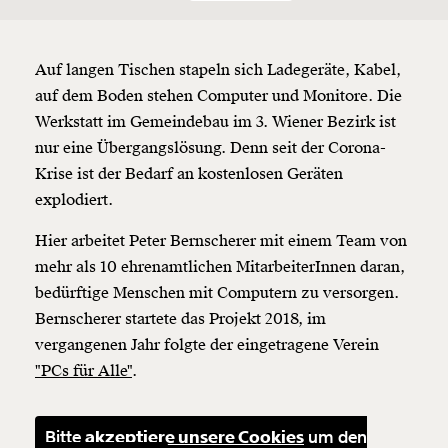
Auf langen Tischen stapeln sich Ladegeräte, Kabel,
auf dem Boden stehen Computer und Monitore. Die
Werkstatt im Gemeindebau im 3. Wiener Bezirk ist
nur eine Übergangslösung. Denn seit der Corona-
Krise ist der Bedarf an kostenlosen Geräten
explodiert.
Veränderung
Hier arbeitet Peter Bernscherer mit einem Team von
mehr als 10 ehrenamtlichen MitarbeiterInnen daran,
beginnt mit Dir!
bedürftige Menschen mit Computern zu versorgen.
Bernscherer startete das Projekt 2018, im
Werde
und wir können gemeinsam
Fördermitglied
vergangenen Jahr folgte der eingetragene Verein
unsere Wirtschaft so gestalten, dass sie für alle
"PCs für Alle"
.
funktioniert. Unsere Recherchen sind für alle frei im
Netz. Unabhängig und werbefrei. Und das wird auch
so bleiben. Kämpf’ mit uns für den Fortschritt und
Bitte
akzeptiere unsere Cookies
um den
unterstütze uns mit Deinem Mitgliedsbeitrag.