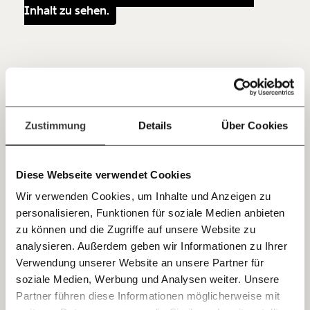
Inhalt zu sehen.
Du überweist lieber direkt?
Hier unsere IBAN: AT34 4300 0498 0007 6017
Kontoinhaber: Momentum Institut - Verein für
sozialen Fortschritt
Jetzt
Deine Spende absetzen:
Fragen und Antworten.
einfach
Zustimmung
Details
Über Cookies
teilen.
Diese Webseite verwendet Cookies
Wir verwenden Cookies, um Inhalte und Anzeigen zu
personalisieren, Funktionen für soziale Medien anbieten
Homeschooling: Schulkinder
E-Mail
zu können und die Zugriffe auf unsere Website zu
haben Vorrang
analysieren. Außerdem geben wir Informationen zu Ihrer
Immer auf dem Laufenden
Whatsapp
Verwendung unserer Website an unsere Partner für
bleiben mit unseren gratis
"Wir können mittlerweile um die 200 Geräte pro
soziale Medien, Werbung und Analysen weiter. Unsere
Monat hergeben", sagt Bernscherer. Mehr als 1.000
E-Mail-Newslettern!
Partner führen diese Informationen möglicherweise mit
Telegram