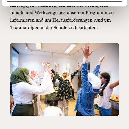
halbtägigen Workshop, um über die wichtigsten
Inhalte und Werkzeuge aus unserem Programm zu
150€
€
informieren und um Herausforderungen rund um
Traumafolgen in der Schule zu bearbeiten.
Ich möchte meine Spende verschenken.
Du erhältst eine E-Mail mit deiner
Geschenkurkunde im PDF-Format, welche Du
ausdrucken oder weiterleiten und verschenken
kannst.
Weiter
1/3