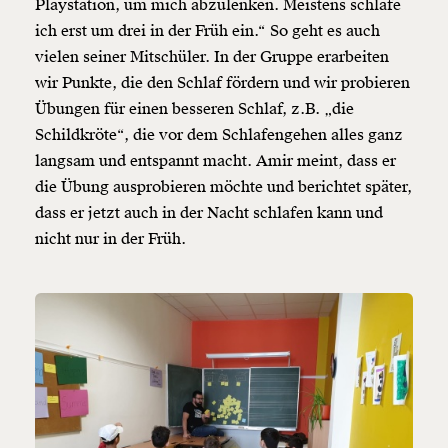
Playstation, um mich abzulenken. Meistens schlafe
ich erst um drei in der Früh ein.“ So geht es auch
vielen seiner Mitschüler. In der Gruppe erarbeiten
wir Punkte, die den Schlaf fördern und wir probieren
Übungen für einen besseren Schlaf, z.B. „die
Schildkröte“, die vor dem Schlafengehen alles ganz
langsam und entspannt macht. Amir meint, dass er
die Übung ausprobieren möchte und berichtet später,
Veränderung
dass er jetzt auch in der Nacht schlafen kann und
beginnt mit Dir!
nicht nur in der Früh.
Werde
und wir können gemeinsam
Fördermitglied
unsere Wirtschaft so gestalten, dass sie für alle
funktioniert. Unsere Recherchen sind für alle frei im
Netz. Unabhängig und werbefrei. Und das wird auch
so bleiben. Kämpf’ mit uns für den Fortschritt und
unterstütze uns mit Deinem Mitgliedsbeitrag.
Du überweist lieber direkt?