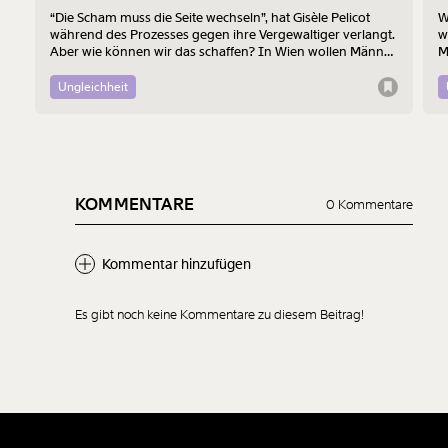
“Die Scham muss die Seite wechseln”, hat Gisèle Pelicot
W
während des Prozesses gegen ihre Vergewaltiger verlangt.
w
Aber wie können wir das schaffen? In Wien wollen Männer
M
am 7. August mit einem “Walk of Shame” gegen
B
Männergewalt den ersten Schritt machen.
d
Ungleichheit
KOMMENTARE
0 Kommentare
Kommentar hinzufügen
Es gibt noch keine Kommentare zu diesem Beitrag!
Neuen Kommentar
hinzufügen