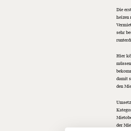
Die ers
heizen 
Vermiet
sehr be
runter
Hier kö
müssen 
bekomm
damit s
den Mie
Umsetze
Kategor
Mietobe
Veränderu
der Mie