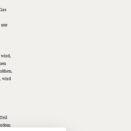
 Gas
 nur
 wird,
nen
mühen,
, wird
f
Teil
ßerdem