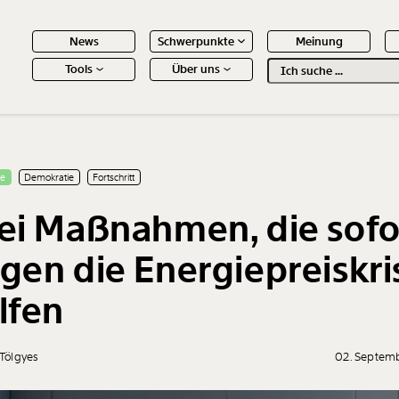
News
Schwerpunkte
Meinung
Tools
Über uns
Text
second
 Inhalte
se
Demokratie
Fortschritt
ei Maßnahmen, die sofo
gen die Energiepreiskri
lfen
 Tölgyes
02. Septem