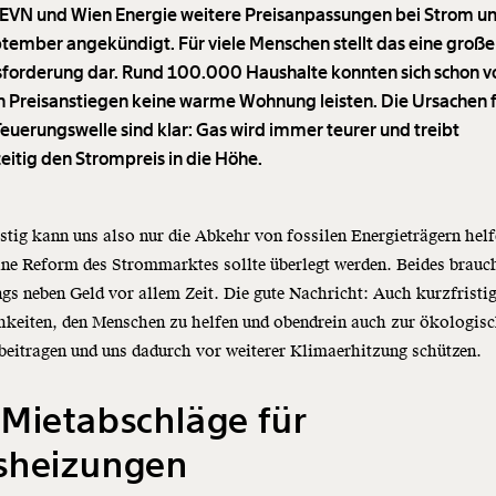
EVN und Wien Energie weitere Preisanpassungen bei Strom u
ptember angekündigt. Für viele Menschen stellt das eine große
forderung dar. Rund 100.000 Haushalte konnten sich schon v
n Preisanstiegen keine warme Wohnung leisten. Die Ursachen 
Teuerungswelle sind klar: Gas wird immer teurer und treibt
zeitig den Strompreis in die Höhe.
stig kann uns also nur die Abkehr von fossilen Energieträgern helf
ne Reform des Strommarktes sollte überlegt werden. Beides brauc
ngs neben Geld vor allem Zeit. Die gute Nachricht: Auch kurzfristig
hkeiten, den Menschen zu helfen und obendrein auch zur ökologis
eitragen und uns dadurch vor weiterer Klimaerhitzung schützen.
Mietabschläge für
sheizungen