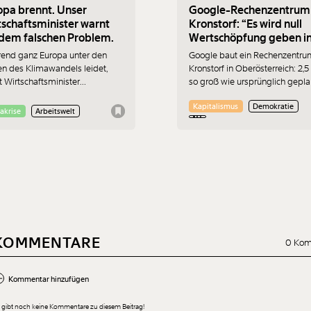
opa brennt. Unser
Google-Rechenzentrum 
tschaftsminister warnt
Kronstorf: “Es wird null
vor dem falschen Problem.
Wertschöpfung geben i
Österreich”
end ganz Europa unter den
Google baut ein Rechenzentru
en des Klimawandels leidet,
Kronstorf in Oberösterreich: 2,5
 Wirtschaftsminister
so groß wie ursprünglich gepla
mannsdorfer (ÖVP) vor
und ohne
Kapitalismus
Demokratie
rlusten durch "Klimaideologie".
Umweltverträglichkeitsprüfung.
akrise
Arbeitswelt
st nicht nur bedenklich, sondern
gibt immer mehr Widerstand.
wirtschaftlich betrachtet einfach
17.7.2026 wurde protestiert. De
h.
Sprecher der „Bürger:inneniniti
Rechenzentrum Kronstorf“ Har
Müllner erklärt im Interview, wo
Probleme liegen und was er si
vom Protest erhofft.
KOMMENTARE
0 Kom
Kommentar hinzufügen
 gibt noch keine Kommentare zu diesem Beitrag!