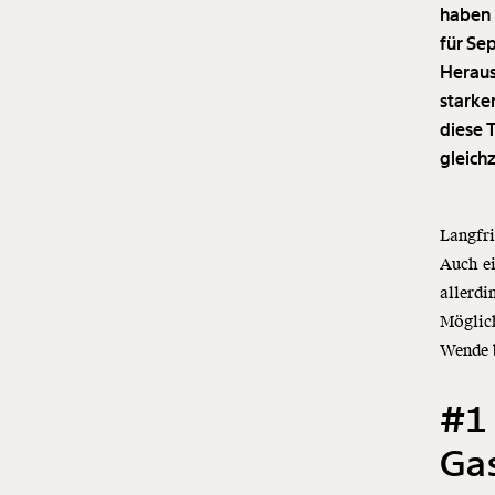
haben 
für Se
Heraus
starke
diese 
gleich
Langfri
Auch ei
allerdi
Möglic
Wende b
#1 
Ga