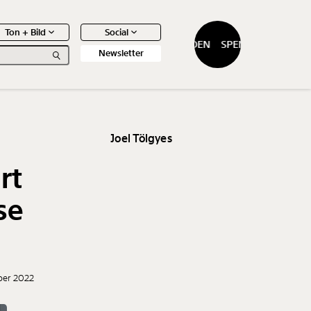
Ton + Bild
Social
SPENDEN
SPENDEN
Newsletter
Joel Tölgyes
rt
0
Artikel
se
ber 2022