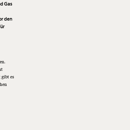
nd Gas
or den
für
en.
ht
 gibt es
chen