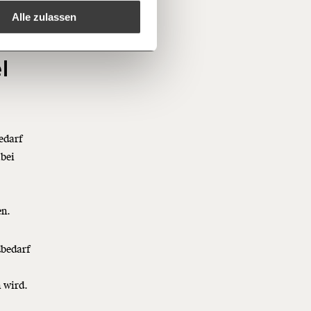
ie
CO2-
 kannst.
Alle zulassen
regelmäßigen
1/3
nformationen:
l
edarf
abei
en.
dbedarf
 wird.