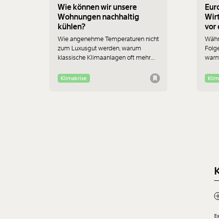
Wie können wir unsere
Eur
Wohnungen nachhaltig
Wir
kühlen?
Wie angenehme Temperaturen nicht
Währ
zum Luxusgut werden, warum
Folg
klassische Klimaanlagen oft mehr
warnt
schaden als nützen und wo die
Hatt
wirklichen Chancen für
Jobve
Klimakrise
Klim
Bewohner:innen im Altbau liegen -
Das i
das erklärt Jan-Philipp Richtmann
auch 
von der TU Wien im Interview.
falsc
Es