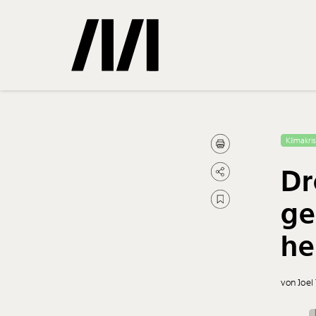
Gemerkte
Klimakri
Dr
0
Treffer
ge
he
von Joel