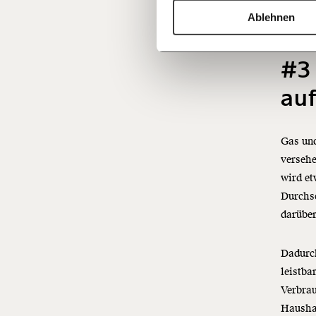
Ausbau
Ablehnen
Steuer
d
#3 
au
Gas un
versehe
wird et
Durchsc
darübe
Dadurch
leistba
Verbrau
Hausha