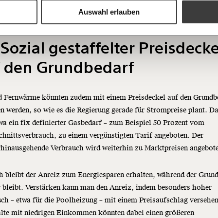
 der Wärmedämmung. Allerdings müsste für einen echten Anreiz d
und verschenken
Auswahl erlauben
eutlich höher als derzeit geplant sein.
Ich bin einverstanden, einen 
Newsletter zu erhalten. Mehr I
Sozial gestaffelter Preisdecke
Datenschutz.
Weiter
f den Grundbedarf
Anmelden
d Fernwärme könnten zudem mit einem Preisdeckel auf den Grundb
n werden, so wie es die Regierung gerade für Strompreise plant. D
wa ein fix definierter Gasbedarf – zum Beispiel 50 Prozent vom
hnittsverbrauch, zu einem vergünstigten Tarif angeboten. Der
rhinausgehende Verbrauch wird weiterhin zu Marktpreisen angebot
 bleibt der Anreiz zum Energiesparen erhalten, während der Grun
r bleibt. Verstärken kann man den Anreiz, indem besonders hoher
ch – etwa für die Poolheizung – mit einem Preisaufschlag versehen
lte mit niedrigen Einkommen könnten dabei einen größeren