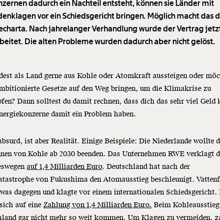
zernen dadurch ein Nachteil entsteht, können sie Länder mit
rdenklagen vor ein Schiedsgericht bringen. Möglich macht das d
echarta. Nach jahrelanger Verhandlung wurde der Vertrag jetz
beitet. Die alten Probleme wurden dadurch aber nicht gelöst.
est als Land gerne aus Kohle oder Atomkraft aussteigen oder möc
mbitionierte Gesetze auf den Weg bringen, um die Klimakrise zu
en? Dann solltest du damit rechnen, dass dich das sehr viel Geld 
nergiekonzerne damit ein Problem haben.
absurd, ist aber Realität. Einige Beispiele: Die Niederlande wollte 
nnen von Kohle ab 2030 beenden. Das Unternehmen RWE verklagt 
eswegen
auf 1,4 Milliarden Euro
. Deutschland hat nach der
tastrophe von Fukushima den Atomausstieg beschleunigt. Vattenf
twas dagegen und klagte vor einem internationalen Schiedsgericht.
 sich auf eine
Zahlung von 1,4 Milliarden Euro.
Beim Kohleausstieg 
hland gar nicht mehr so weit kommen. Um Klagen zu vermeiden, z