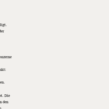
ligt.
der
Konzerne
nkt:
gen.
bt. Die
in den
n