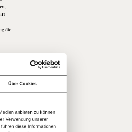
len,
iff
ag die
f
n
…
n
it
jährlich
ratis
Über Cookies
t kaum.
planten
rn!
20€
30€
ilen
r
 Weg
 Medien anbieten zu können
100€
€
Ihnen
ment:
hrer Verwendung unserer
r die
 führen diese Informationen
n Themen