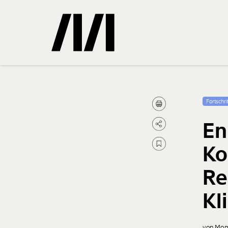
Gemerkte
Fortschrit
En
0
Treffer
Ko
Re
Kl
von Mom