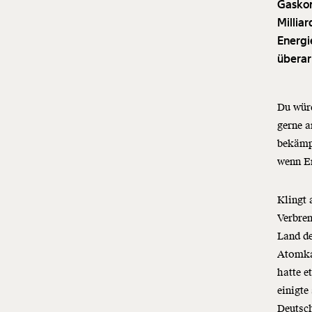
Gaskon
Millia
Energi
überar
Du würd
gerne a
bekämpf
wenn E
Klingt 
Verbre
Land d
Atomka
hatte e
einigte
Deutsc