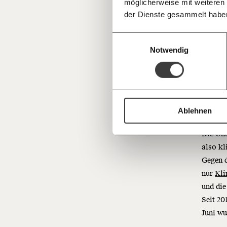
möglicherweise mit weiteren
Deine Spende absetzen:
Fragen und 
Deswege
der Dienste gesammelt habe
Schieds
Einwilligungsauswahl
wuchs d
Notwendig
und 20
Develo
Durchsc
tatsäch
abgesch
Ablehnen
Die Un
also kl
Gegen 
nur
Kli
und die
Seit 20
Juni wu