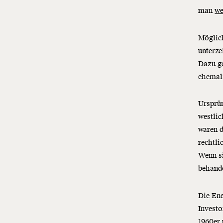
man
we
Möglic
unterze
Dazu ge
ehemali
Ursprün
westlic
waren d
rechtli
Wenn s
behande
Die Ene
Investo
1960er 