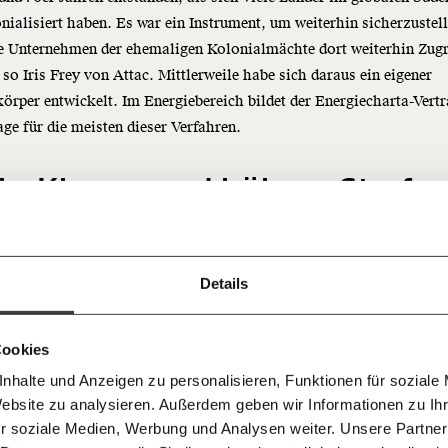
nialisiert haben. Es war ein Instrument, um weiterhin sicherzustel
e Unternehmen der ehemaligen Kolonialmächte dort weiterhin Zugr
 so Iris Frey von Attac. Mittlerweile habe sich daraus ein eigener
örper entwickelt. Im Energiebereich bildet der Energiecharta-Vertr
ge für die meisten dieser Verfahren.
Immer au
ng
dem
hr Klagen und höhere Strafe
Ich werde Fördermitglied* 
Laufende
 Dir!
gen Energiecharta
bleiben m
monatlich
unseren g
gemeinsam unsere Wirtschaft so
Details
rgiecharta trat 1998 in Kraft, Verfahren gab es deswegen lange Zei
E-Mail-
… mit einem Beitrag von* …
 Unsere Recherchen sind für alle frei
E-Mail
Whatsapp
ch
d das wird auch so bleiben.
e Klimakrise zwingt die Länder zum Handeln. Will die EU ihre ge
Newslette
unterstütze uns mit Deinem
10€
ele erreichen, müssen die Mitgliedsstaaten die Förderung von foss
.
Cookies
Telegram
Messenge
offen nach und nach einstellen und ambitionierte Gesetze auf den
nhalte und Anzeigen zu personalisieren, Funktionen für soziale
50€
. Das ist für Gas- und Ölkonzerne allerdings ein großes Problem. 
Morgenmo
Website zu analysieren. Außerdem geben wir Informationen zu I
Facebook
Mastodon
007 6017
Knackig übe
 dadurch viel Geld.
 für sozialen Fortschritt
r soziale Medien, Werbung und Analysen weiter. Unsere Partner
wichtigste