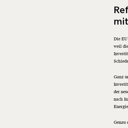
Ref
mit
Die EU 
weil di
Investi
Schieds
Ganz u
Investi
der neu
nach In
Energie
Genau d