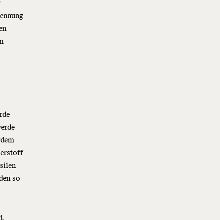
r
rennung
en
in
rde
werde
erdem
erstoff
silen
den so
d,