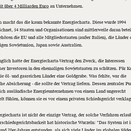
it über 4 Milliarden Euro
an Unternehmen.
h macht das die kaum bekannte Energiecharta. Diese wurde 1994
ichnet, 54 Staaten und Organisationen sind mittlerweile daran betei
hören die EU und alle Mitgliedsstaaten (außer Italien), die Länder 
gen Sowjetunion, Japan sowie Australien.
glich hatte der Energiecharta-Vertrag den Zweck, die Interessen
her Investoren in den ehemaligen Sowjetstaaten zu schützen. Für 
ie öl- und gasreichen Länder eine Goldgrube. Was fehlte, war die
che Absicherung - die sollte der Vertrag liefern. Dessen zentraler Pu
ich ausländische Energieunternehmen von einem Land ungerecht
lt fühlen, können sie es vor einem privaten Schiedsgericht verkla
rgiecharta ist nicht der einzige Vertrag, der solche Verfahren erlau
rschiedsgerichtsbarkeit hat historische Wurzeln: “Das System ist 
und 70er-Jahren entstanden, als sich viele Länder im globalen Süde