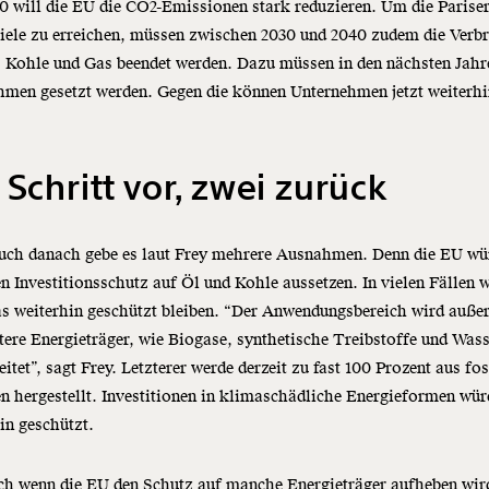
0 will die EU die CO2-Emissionen stark reduzieren. Um die Parise
iele zu erreichen, müssen zwischen 2030 und 2040 zudem die Verb
, Kohle und Gas beendet werden. Dazu müssen in den nächsten Jahr
men gesetzt werden. Gegen die können Unternehmen jetzt weiterh
.
 Schritt vor, zwei zurück
uch danach gebe es laut Frey mehrere Ausnahmen. Denn die EU wü
n Investitionsschutz auf Öl und Kohle aussetzen. In vielen Fällen 
as weiterhin geschützt bleiben. “Der Anwendungsbereich wird auß
tere Energieträger, wie Biogase, synthetische Treibstoffe und Wass
itet”, sagt Frey. Letzterer werde derzeit zu fast 100 Prozent aus fos
n hergestellt. Investitionen in klimaschädliche Energieformen wür
in geschützt.
ch wenn die EU den Schutz auf manche Energieträger aufheben wir