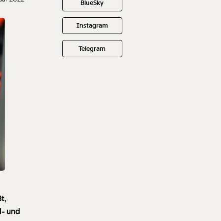
BlueSky
Instagram
Telegram
t,
l- und