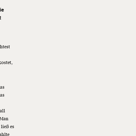
ie
t
htest
kostet,
das
das
all
 Man
ließ es
ahlte