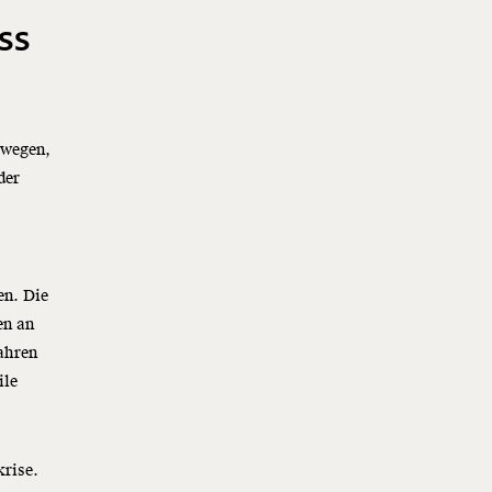
ss
swegen,
der
en. Die
en an
Jahren
ile
krise.