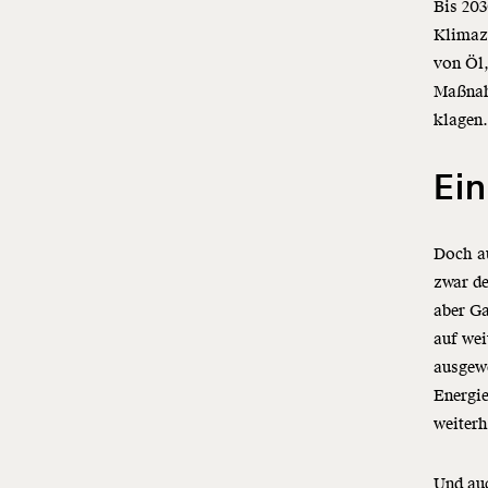
Bis 203
Klimaz
von Öl
Maßnah
klagen
Ein
Doch a
zwar de
aber G
auf wei
ausgewe
Energie
weiterh
Und au