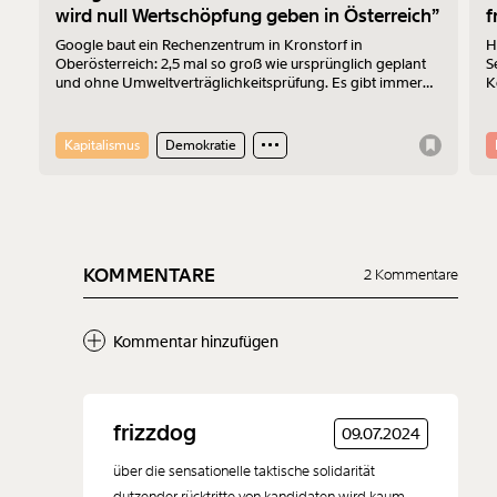
wird null Wertschöpfung geben in Österreich”
f
Google baut ein Rechenzentrum in Kronstorf in
H
Oberösterreich: 2,5 mal so groß wie ursprünglich geplant
S
und ohne Umweltverträglichkeitsprüfung. Es gibt immer
K
mehr Widerstand. Am 17.7.2026 wurde protestiert. Der
Z
Sprecher der „Bürger:inneninitiative Rechenzentrum
Kronstorf“ Harald Müllner erklärt im Interview, wo die
Kapitalismus
Demokratie
Probleme liegen und was er sich vom Protest erhofft.
KOMMENTARE
2 Kommentare
Kommentar hinzufügen
Neuen Kommentar
frizzdog
09.07.2024
hinzufügen
über die sensationelle taktische solidarität
dutzender rücktritte von kandidaten wird kaum