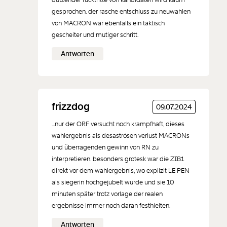
gesprochen. der rasche entschluss zu neuwahlen
von MACRON war ebenfalls ein taktisch
gescheiter und mutiger schritt.
Der Inhalt dieses Feldes wird nicht öffentlich zugänglich angezeigt.
Antworten
frizzdog
09.07.2024
...nur der ORF versucht noch krampfhaft, dieses
wahlergebnis als desaströsen verlust MACRONs
und überragenden gewinn von RN zu
interpretieren. besonders grotesk war die ZIB1
direkt vor dem wahlergebnis, wo explizit LE PEN
als siegerin hochgejubelt wurde und sie 10
minuten später trotz vorlage der realen
ergebnisse immer noch daran festhielten.
Antworten