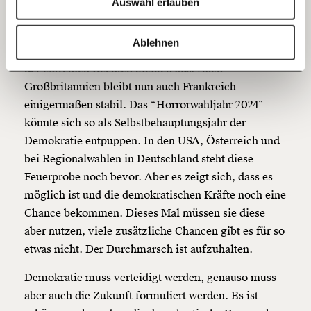
Auswahl erlauben
Eine Niederlage der extremen Rechten in Frankreich
20€
40€
ist auch eine Niederlage für europäische extreme
https://www.moment.at/story/extreme-rechte-aufhalten/
Kopieren
Ablehnen
Rechte (und Wladimir Putin). Angesagte Wahlerfolg
60€
100€
der extremen Rechten bleiben aus. Nach
Großbritannien bleibt nun auch Frankreich
150€
€
einigermaßen stabil. Das “Horrorwahljahr 2024”
könnte sich so als Selbstbehauptungsjahr der
Ich möchte meine Spende verschenken.
Demokratie entpuppen. In den USA, Österreich und
Du erhältst eine E-Mail mit deiner
bei Regionalwahlen in Deutschland steht diese
Geschenkurkunde im PDF-Format, welche Du
ausdrucken oder weiterleiten und verschenken
Feuerprobe noch bevor. Aber es zeigt sich, dass es
kannst.
möglich ist und die demokratischen Kräfte noch eine
Chance bekommen. Dieses Mal müssen sie diese
aber nutzen, viele zusätzliche Chancen gibt es für so
Weiter
etwas nicht. Der Durchmarsch ist aufzuhalten.
1/3
Demokratie muss verteidigt werden, genauso muss
aber auch die Zukunft formuliert werden. Es ist