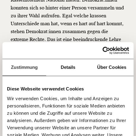
so bleiben. Kämpf’ mit uns für den Fortschritt und
konnten sich so hinter einer Person versammeln und
unterstütze uns mit Deinem Mitgliedsbeitrag.
zu ihrer Wahl aufrufen. Egal welche krassen
Du überweist lieber direkt?
Unterschiede man hat, wenn es hart auf hart kommt,
Hier unsere IBAN: AT34 4300 0498 0007 6017
stehen Demokrat:innen zusammen gegen die
Kontoinhaber: Momentum Institut - Verein für
extreme Rechte. Das ist eine beeindruckende Lehre
sozialen Fortschritt
in Sachen demokratischer Antifaschismus, der das
Jetzt
Deine Spende absetzen:
Fragen und Antworten.
eigene Ego, die eigene Befindlichkeit und sogar den
Erfolg der eigenen Partei hintan stellt, um die
einfach
Zustimmung
Details
Über Cookies
extreme Rechte zu verhindern.
teilen.
#4 Immer erst in letzter
Diese Webseite verwendet Cookies
Sekunde abzuwehren, ist
Wir verwenden Cookies, um Inhalte und Anzeigen zu
riskant
personalisieren, Funktionen für soziale Medien anbieten
E-Mail
zu können und die Zugriffe auf unsere Website zu
Trotz allem ist das nur eine Atempause. Die Erfolge
analysieren. Außerdem geben wir Informationen zu Ihrer
Immer auf dem Laufenden
Whatsapp
Verwendung unserer Website an unsere Partner für
des Rassemblement National lassen sich nicht
bleiben mit unseren gratis
soziale Medien, Werbung und Analysen weiter. Unsere