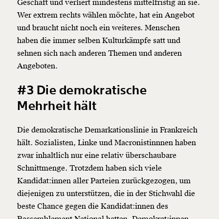
Geschäft und verliert mindestens mittelfristig an sie.
Wer extrem rechts wählen möchte, hat ein Angebot
und braucht nicht noch ein weiteres. Menschen
haben die immer selben Kulturkämpfe satt und
sehnen sich nach anderen Themen und anderen
Angeboten.
#3 Die demokratische
Mehrheit hält
Die demokratische Demarkationslinie in Frankreich
Veränderung
hält. Sozialisten, Linke und Macronistinnnen haben
beginnt mit Dir!
zwar inhaltlich nur eine relativ überschaubare
Schnittmenge. Trotzdem haben sich viele
Kandidat:innen aller Parteien zurückgezogen, um
Werde
und wir können gemeinsam
Fördermitglied
diejenigen zu unterstützen, die in der Stichwahl die
unsere Wirtschaft so gestalten, dass sie für alle
funktioniert. Unsere Recherchen sind für alle frei im
beste Chance gegen die Kandidat:innen des
Netz. Unabhängig und werbefrei. Und das wird auch
Rassemblement National hatten. Demokrat:innen