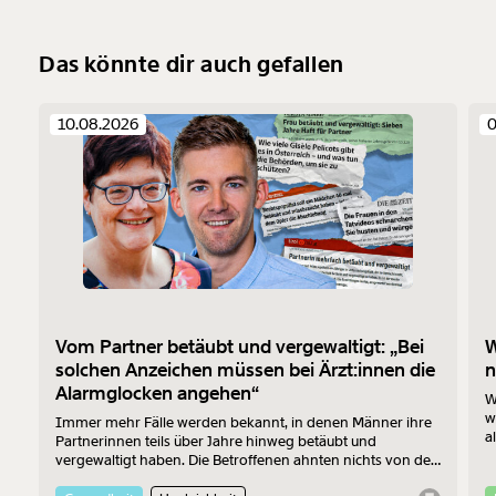
Das könnte dir auch gefallen
10.08.2026
0
Vom Partner betäubt und vergewaltigt: „Bei
W
solchen Anzeichen müssen bei Ärzt:innen die
n
Alarmglocken angehen“
W
w
Immer mehr Fälle werden bekannt, in denen Männer ihre
a
Partnerinnen teils über Jahre hinweg betäubt und
B
vergewaltigt haben. Die Betroffenen ahnten nichts von den
R
Verbrechen – die Ärzt:innen, zu denen sie wegen den