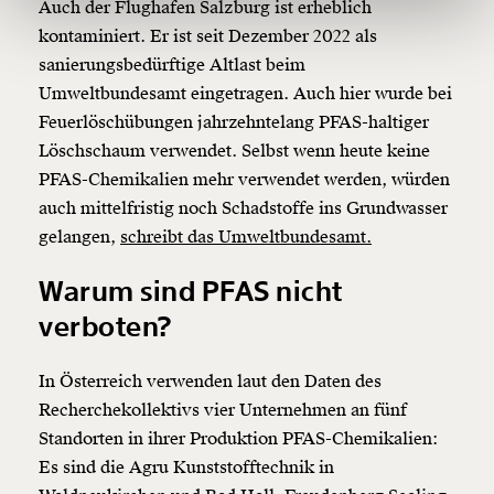
150€
€
Auch der Flughafen Salzburg ist erheblich
kontaminiert. Er ist seit Dezember 2022 als
sanierungsbedürftige Altlast beim
Ich möchte meine Spende verschenken.
Umweltbundesamt eingetragen. Auch hier wurde bei
Du erhältst eine E-Mail mit deiner
Geschenkurkunde im PDF-Format, welche Du
Feuerlöschübungen jahrzehntelang PFAS-haltiger
ausdrucken oder weiterleiten und verschenken
Löschschaum verwendet. Selbst wenn heute keine
kannst.
PFAS-Chemikalien mehr verwendet werden, würden
auch mittelfristig noch Schadstoffe ins Grundwasser
gelangen,
schreibt das Umweltbundesamt.
Weiter
1/3
Warum sind PFAS nicht
verboten?
In Österreich verwenden laut den Daten des
Recherchekollektivs vier Unternehmen an fünf
Standorten in ihrer Produktion PFAS-Chemikalien:
Es sind die Agru Kunststofftechnik in