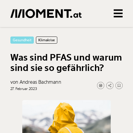
Gemerkte Inhalte
0
Treffer
0
Artikel
Gesundheit
Klimakrise
Was sind PFAS und warum
sind sie so gefährlich?
von Andreas Bachmann
27. Februar 2023