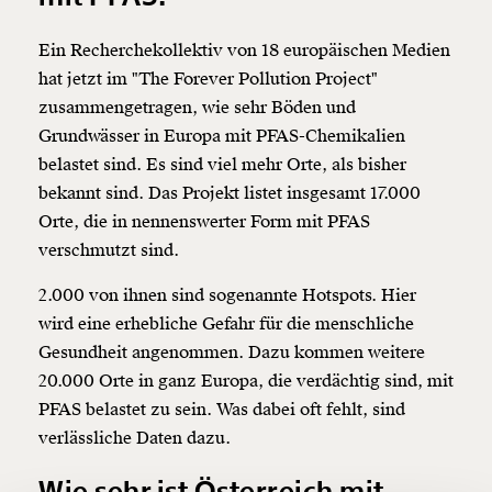
Ein Recherchekollektiv von 18 europäischen Medien
hat jetzt im "The Forever Pollution Project"
zusammengetragen, wie sehr Böden und
Grundwässer in Europa mit PFAS-Chemikalien
belastet sind. Es sind viel mehr Orte, als bisher
Veränderung
bekannt sind. Das Projekt listet insgesamt 17.000
beginnt mit Dir!
Orte, die in nennenswerter Form mit PFAS
verschmutzt sind.
Werde
und wir können gemeinsam
Fördermitglied
2.000 von ihnen sind sogenannte Hotspots. Hier
unsere Wirtschaft so gestalten, dass sie für alle
funktioniert. Unsere Recherchen sind für alle frei im
wird eine erhebliche Gefahr für die menschliche
Netz. Unabhängig und werbefrei. Und das wird auch
Gesundheit angenommen. Dazu kommen weitere
so bleiben. Kämpf’ mit uns für den Fortschritt und
20.000 Orte in ganz Europa, die verdächtig sind, mit
unterstütze uns mit Deinem Mitgliedsbeitrag.
PFAS belastet zu sein. Was dabei oft fehlt, sind
Du überweist lieber direkt?
verlässliche Daten dazu.
Hier unsere IBAN: AT34 4300 0498 0007 6017
Kontoinhaber: Momentum Institut - Verein für
Wie sehr ist Österreich mit