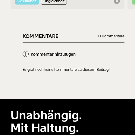
Folgen der Taten gingen, auch nicht. Zwei Mediziner:innen
Gesundheit
Ungleichheit
erklären, was passieren muss, damit solche Fälle künftig
schneller ans Tageslicht kommen.
KOMMENTARE
0 Kommentare
Kommentar hinzufügen
Es gibt noch keine Kommentare zu diesem Beitrag!
Unabhängig.
Mit Haltung.