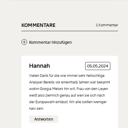
KOMMENTARE
1 Kommentar
Kommentar hinzufügen
Neuen Kommentar
Hannah
05.05.2024
hinzufügen
Vielen Dank für die wie immer sehr hellsichtige
Analyse! Bereits vor eineinhalb Jahren war bekannt
wohin Giorgia Meloni hin will. Frau von den Leyen
weiß also ziemlich genau auf wen sie sich nach
der Europawahl einlässt. Wir alle sollten weniger
Der Inhalt dieses Feldes wird nicht öffentlich zugänglich angezeigt.
naiv sein.
Antworten