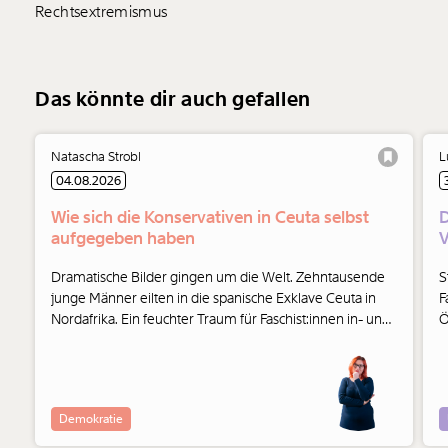
Rechtsextremismus
Das könnte dir auch gefallen
Natascha Strobl
L
04.08.2026
Wie sich die Konservativen in Ceuta selbst
D
aufgegeben haben
V
Dramatische Bilder gingen um die Welt. Zehntausende
S
junge Männer eilten in die spanische Exklave Ceuta in
F
Nordafrika. Ein feuchter Traum für Faschist:innen in- und
Ö
außerhalb der Parlamente. Und auch die Konservativen
haben ihre Seite gewählt.
Demokratie