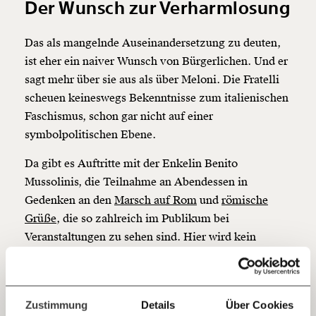
Der Wunsch zur Verharmlosung
Veränderung
Das als mangelnde Auseinandersetzung zu deuten,
beginnt mit Dir!
ist eher ein naiver Wunsch von Bürgerlichen. Und er
sagt mehr über sie aus als über Meloni. Die Fratelli
Werde
und wir können gemeinsam
scheuen keineswegs Bekenntnisse zum italienischen
Fördermitglied
unsere Wirtschaft so gestalten, dass sie für alle
Faschismus, schon gar nicht auf einer
funktioniert. Unsere Recherchen sind für alle frei im
symbolpolitischen Ebene.
Netz. Unabhängig und werbefrei. Und das wird auch
so bleiben. Kämpf’ mit uns für den Fortschritt und
Da gibt es Auftritte mit der Enkelin Benito
unterstütze uns mit Deinem Mitgliedsbeitrag.
Mussolinis, die Teilnahme an Abendessen in
Gedenken an den
Marsch auf Rom
und
römische
Du überweist lieber direkt?
Hier unsere IBAN: AT34 4300 0498 0007 6017
Grüße
, die so zahlreich im Publikum bei
Kontoinhaber: Momentum Institut - Verein für
Veranstaltungen zu sehen sind. Hier wird kein
sozialen Fortschritt
Umweg gegangen und kein Konkurrenzfaschismus
bemüht, wie es Teile der Neuen Rechten in anderen
Jetzt
Deine Spende absetzen:
Fragen und Antworten.
Ländern in (prekärer) Abgrenzung zum
einfach
Zustimmung
Details
Über Cookies
Nationalsozialismus machen. Es ist eine klare und