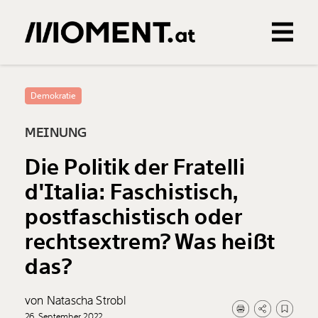
Gemerkte Inhalte
0
Treffer
0
Artikel
Demokratie
MEINUNG
Die Politik der Fratelli
d'Italia: Faschistisch,
postfaschistisch oder
rechtsextrem? Was heißt
das?
von Natascha Strobl
26. September 2022